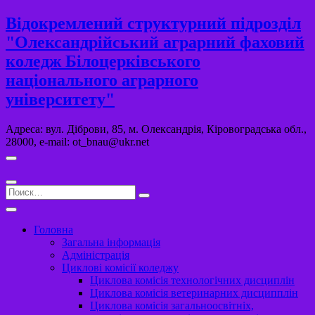
Перейти
Відокремлений структурний підрозділ
к
"Олександрійський аграрний фаховий
содержимому
коледж Білоцерківського
національного аграрного
університету"
Адреса: вул. Діброви, 85, м. Олександрія, Кіровоградська обл.,
28000, e-mail: ot_bnau@ukr.net
Поиск…
Головна
Загальна інформація
Адміністрація
Циклові комісії коледжу
Циклова комісія технологічних дисциплін
Циклова комісія ветеринарних дисципплін
Циклова комісія загальноосвітніх,