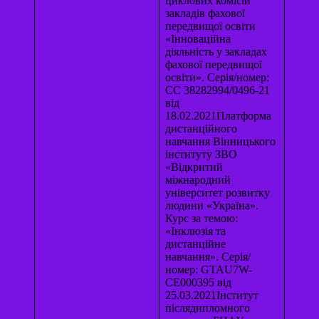
циклових комісій
закладів фахової
передвищої освіти
«Інноваційна
діяльність у закладах
фахової передвищої
освіти». Серія/номер:
СС 38282994/0496-21
від
18.02.2021Платформа
дистанційного
навчання Вінницького
інституту ЗВО
«Відкритий
міжнародний
університет розвитку
людини «Україна».
Курс за темою:
«Інклюзія та
дистанційне
навчання». Серія/
номер: GTAU7W-
CE000395 від
25.03.2021Інститут
післядипломного