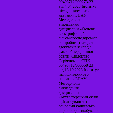
00493712/000273-23
від 4.04.2023.Інститут
післядипломного
навчання БНАУ.
Методологія
викладання
дисципліни «Основи
електрифікації
сільськогосподарськог
о виробництва» для
здобувачів закладів
фахової передвищої
освіти. Свідоцтво.
Серія/номер: СПК
00493712/000658-23
від 13.10.2023.Інститут
післядипломного
навчання БНАУ.
Методологія
викладання
дисципліни
«Бухгалтерський облік
і фінансування з
основами банківської
справи» для здобувачів