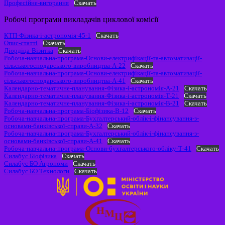
Професійне-вигорання
Скачать
Робочі програми викладачів циклової комісії
КТП-Фізика-і-астрономія-45-1
Скачать
Опис-статті
Скачать
Діордіца-Візитка
Скачать
Робоча-навчальна-програма-Основи-електрифікації-та-автоматизації-
сільськогосподарського-виробництва-А-22
Скачать
Робоча-навчальна-програма-Основи-електрифікації-та-автоматизації-
сільськогосподарського-виробництва-А-41
Скачать
Календарно-тематичне-планування-Фізика-і-астрономія-А-21
Скачать
Календарно-тематичне-планування-Фізика-і-астрономія-Т-21
Скачать
Календарно-тематичне-планування-Фізика-і-астрономія-В-21
Скачать
Робоча-навчальна-програма-Біофізика-В-12
Скачать
Робоча-навчальна-програма-Бухгалтерський-облік-і-фінансування-з-
основами-банківської-справи-А-32
Скачать
Робоча-навчальна-програма-Бухгалтерський-облік-і-фінансування-з-
основами-банківської-справи-А-41
Скачать
Робоча-навчальна-програма-Основи-бухгалтерського-обліку-Т-41
Скачать
Силабус Біофізика
Скачать
Силабус БО Агрономи
Скачать
Силабус БО Технологи
Скачать