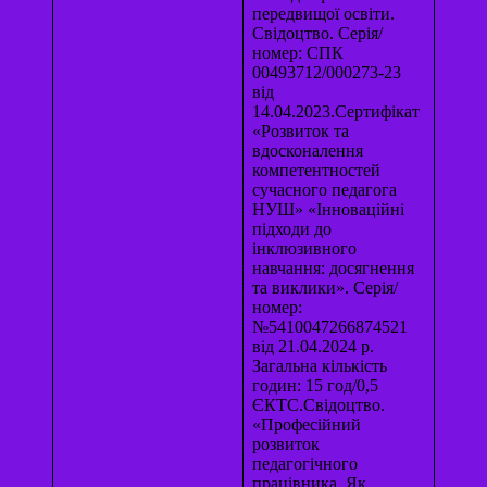
передвищої освіти.
Свідоцтво. Серія/
номер: СПК
00493712/000273-23
від
14.04.2023.Сертифікат
«Розвиток та
вдосконалення
компетентностей
сучасного педагога
НУШ» «Інноваційні
підходи до
інклюзивного
навчання: досягнення
та виклики». Серія/
номер:
№5410047266874521
від 21.04.2024 р.
Загальна кількість
годин: 15 год/0,5
ЄКТС.Свідоцтво.
«Професійний
розвиток
педагогічного
працівника. Як