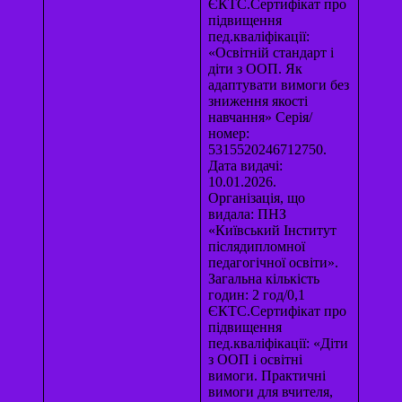
ЄКТС.Сертифікат про
підвищення
пед.кваліфікації:
«Освітній стандарт і
діти з ООП. Як
адаптувати вимоги без
зниження якості
навчання» Серія/
номер:
5315520246712750.
Дата видачі:
10.01.2026.
Організація, що
видала: ПНЗ
«Київський Інститут
післядипломної
педагогічної освіти».
Загальна кількість
годин: 2 год/0,1
ЄКТС.Сертифікат про
підвищення
пед.кваліфікації: «Діти
з ООП і освітні
вимоги. Практичні
вимоги для вчителя,