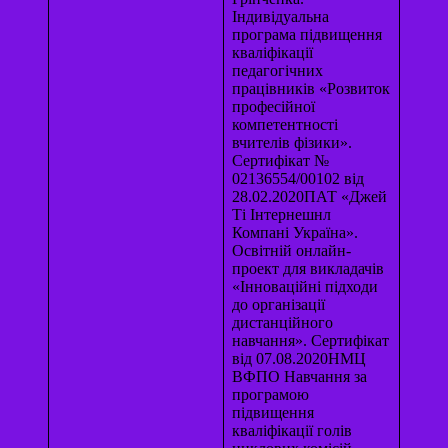
Індивідуальна
програма підвищення
кваліфікації
педагогічних
працівників «Розвиток
професійної
компетентності
вчителів фізики».
Сертифікат №
02136554/00102 від
28.02.2020ПАТ «Джей
Ті Інтернешнл
Компані Україна».
Освітній онлайн-
проект для викладачів
«Інноваційні підходи
до організації
дистанційного
навчання». Сертифікат
від 07.08.2020НМЦ
ВФПО Навчання за
програмою
підвищення
кваліфікації голів