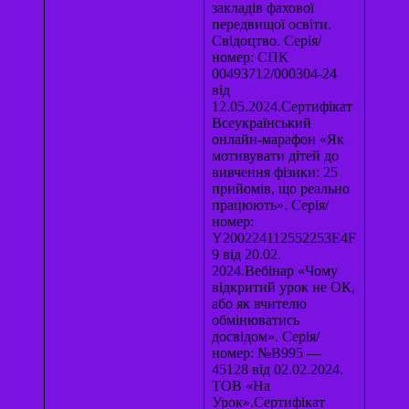
закладів фахової
передвищої освіти.
Свідоцтво. Серія/
номер: СПК
00493712/000304-24
від
12.05.2024.Сертифікат
Всеукраїнський
онлайн-марафон «Як
мотивувати дітей до
вивчення фізики: 25
прийомів, що реально
працюють». Серія/
номер:
Y200224112552253Е4F
9 від 20.02.
2024.Вебінар «Чому
відкритий урок не ОК,
або як вчителю
обмінюватись
досвідом». Серія/
номер: №В995 —
45128 від 02.02.2024.
ТОВ «На
Урок».Сертифікат