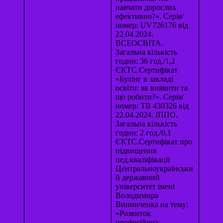
навчати дорослих
ефективно?». Серія/
номер: UV726176 від
22.04.2024.
ВСЕОСВІТА.
Загальна кількість
годин: 36 год./1,2
ЄКТС.Сертифікат
«Булінг в закладі
освіти: як виявити та
що робити?». Серія/
номер: ТВ 430326 від
22.04.2024. ІППО.
Загальна кількість
годин: 2 год./0,1
ЄКТС.Сертифікат про
підвищення
пед.кваліфікації
Центральноукраїнськи
й державний
університет імені
Володимира
Винниченка на тему:
«Розвиток
професійних