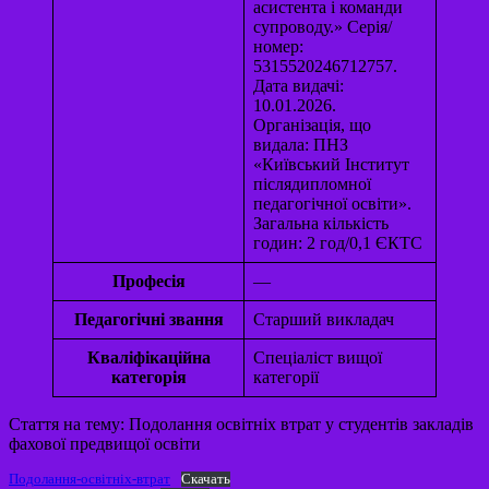
асистента і команди
супроводу.» Серія/
номер:
5315520246712757.
Дата видачі:
10.01.2026.
Організація, що
видала: ПНЗ
«Київський Інститут
післядипломної
педагогічної освіти».
Загальна кількість
годин: 2 год/0,1 ЄКТС
Професія
—
Педагогічні звання
Старший викладач
Кваліфікаційна
Спеціаліст вищої
категорія
категорії
Стаття на тему: Подолання освітніх втрат у студентів закладів
фахової предвищої освіти
Подолання-освітніх-втрат
Скачать