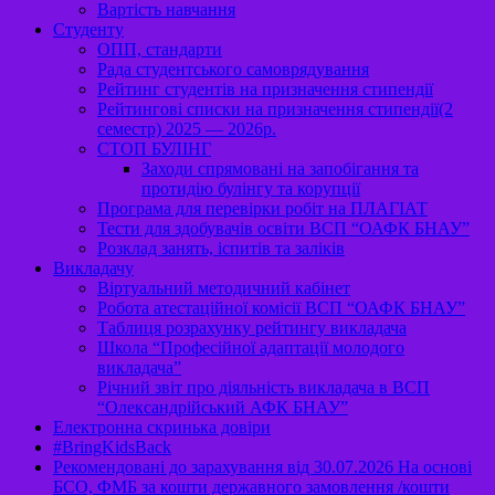
Вартість навчання
Студенту
ОПП, стандарти
Рада студентського самоврядування
Рейтинг студентів на призначення стипендії
Рейтингові списки на призначення стипендії(2
семестр) 2025 — 2026р.
СТОП БУЛІНГ
Заходи спрямовані на запобігання та
протидію булінгу та корупції
Програма для перевірки робіт на ПЛАГІАТ
Тести для здобувачів освіти ВСП “ОАФК БНАУ”
Розклад занять, іспитів та заліків
Викладачу
Віртуальний методичний кабінет
Робота атестаційної комісії ВСП “ОАФК БНАУ”
Таблиця розрахунку рейтингу викладача
Школа “Професійної адаптації молодого
викладача”
Річний звіт про діяльність викладача в ВСП
“Олександрійський АФК БНАУ”
Електронна скринька довіри
#BringKidsBack
Рекомендовані до зарахування від 30.07.2026 На основі
БСО, ФМБ за кошти державного замовлення /кошти