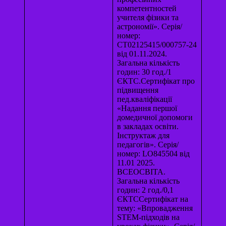
компетентностей
учителя фізики та
астрономії». Серія/
номер:
СТ02125415/000757-24
від 01.11.2024.
Загальна кількість
годин: 30 год./1
ЄКТС.Сертифікат про
підвищення
пед.кваліфікації
«Надання першої
домедичної допомоги
в закладах освіти.
Інструктаж для
педагогів». Серія/
номер: LO845504 від
11.01 2025.
ВСЕОСВІТА.
Загальна кількість
годин: 2 год./0,1
ЄКТССертифікат на
тему: «Впровадження
STEM-підходів на