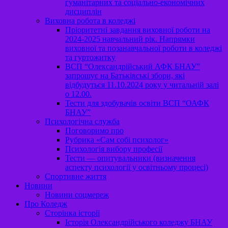
гуманітарних та соціально-економічних
дисциплін
Виховна робота в коледжі
Пріоритетні завдання виховної роботи на
2024-2025 навчальний рік. Напрямки
виховної та позанавчальної роботи в коледжі
та гуртожитку
ВСП “Олександрійський АФК БНАУ”
запрошує на Батьківські збори, які
відбудуться 11.10.2024 року у читальній залі
о 12.00.
Тести для здобувачів освіти ВСП “ОАФК
БНАУ”
Психологічна служба
Поговоримо про
Рубрика «Сам собі психолог»
Психологія вибору професії
Тести — опитувальники (визначення
аспекту психології у освітньому процесі)
Спортивне життя
Новини
Новини соцмереж
Про Коледж
Сторінка історії
Історія Олександрійського коледжу БНАУ