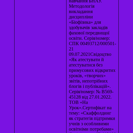
навчання БНАУ.
Методологія
викладання
дисципліни
«Біофізика» для
здобувачів закладів
фахової передвищої
освіти. Серія/номер:
СПК 00493712/000501-
21
09.07.2021Свідоцтво
«Як атестувати й
атестуватися без
примусових відкритих
уроків, «творчих»
звітів, непотрібних
блогів і публікацій».
Серія/номер: № В569-
45128 від 27.01.2022.
ТОВ «На
Урок».Сертифікат на
тему: «Скаффолдинг
як стратегія підтримки
учнів з особливими
освітніми потребами»