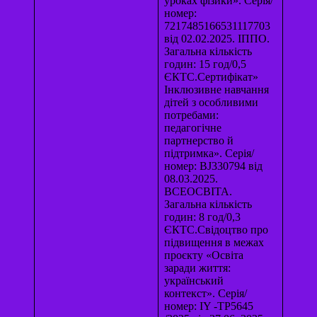
уроках фізики». Серія/
номер:
7217485166531117703
від 02.02.2025. ІППО.
Загальна кількість
годин: 15 год/0,5
ЄКТС.Сертифікат»
Інклюзивне навчання
дітей з особливими
потребами:
педагогічне
партнерство й
підтримка». Серія/
номер: BJ330794 від
08.03.2025.
ВСЕОСВІТА.
Загальна кількість
годин: 8 год/0,3
ЄКТС.Свідоцтво про
підвищення в межах
проєкту «Освіта
заради життя:
український
контекст». Серія/
номер: IY -TP5645