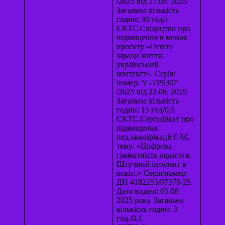
/2025 від 27.06. 2025
Загальна кількість
годин: 30 год/1
ЄКТС.Свідоцтво про
підвищення в межах
проєкту «Освіта
заради життя:
український
контекст». Серія/
номер: Y -TP6307
/2025 від 22.08. 2025
Загальна кількість
годин: 15 год/0,5
ЄКТС.Сертифікат про
підвищення
пед.кваліфікації ЄАС
тему: «Цифрова
грамотність педагога.
Штучний інтелект в
освіті.» Серія/номер:
ДН 4182253/07379-25.
Дата видачі: 05.08.
2025 року. Загальна
кількість годин: 3
год./0,1