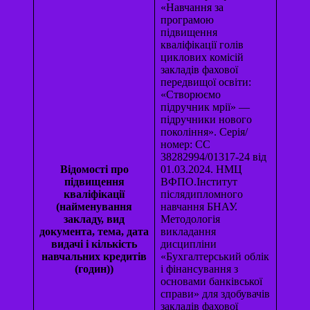
«Навчання за
програмою
підвищення
кваліфікації голів
циклових комісій
закладів фахової
передвищої освіти:
«Створюємо
підручник мрії» —
підручники нового
покоління». Серія/
номер: СС
38282994/01317-24 від
Відомості про
01.03.2024. НМЦ
підвищення
ВФПО.Інститут
кваліфікації
післядипломного
(найменування
навчання БНАУ.
закладу, вид
Методологія
документа, тема, дата
викладання
видачі і кількість
дисципліни
навчальних кредитів
«Бухгалтерський облік
(годин))
і фінансування з
основами банківської
справи» для здобувачів
закладів фахової