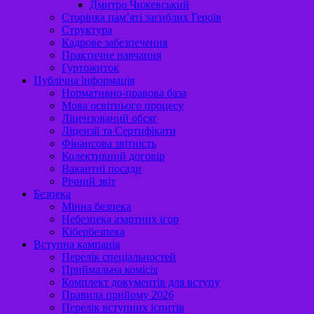
Дмитро Чижевський
Сторінка пам’яті загиблих Героїв
Структура
Кадрове забезпечення
Практичне навчання
Гуртожиток
Публічна інформація
Нормативно-правова база
Мова освітнього процесу
Ліцензований обсяг
Ліцензії та Сертифікати
Фінансова звітність
Колективний договір
Вакантні посади
Річний звіт
Безпека
Мінна безпека
Небезпека азартних ігор
Кібербезпека
Вступна кампанія
Перелік спеціальностей
Приймальна комісія
Комплект документів для вступу
Правила прийому 2026
Перелік вступних іспитів