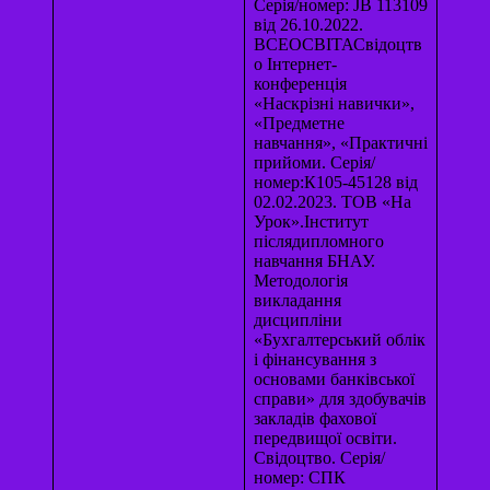
Серія/номер: JB 113109
від 26.10.2022.
ВСЕОСВІТАСвідоцтв
о Інтернет-
конференція
«Наскрізні навички»,
«Предметне
навчання», «Практичні
прийоми. Серія/
номер:К105-45128 від
02.02.2023. ТОВ «На
Урок».Інститут
післядипломного
навчання БНАУ.
Методологія
викладання
дисципліни
«Бухгалтерський облік
і фінансування з
основами банківської
справи» для здобувачів
закладів фахової
передвищої освіти.
Свідоцтво. Серія/
номер: СПК