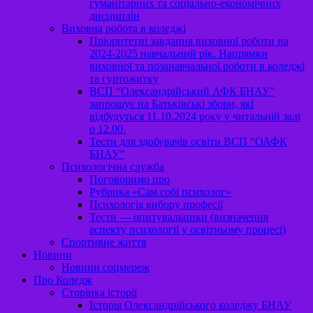
гуманітарних та соціально-економічних
дисциплін
Виховна робота в коледжі
Пріоритетні завдання виховної роботи на
2024-2025 навчальний рік. Напрямки
виховної та позанавчальної роботи в коледжі
та гуртожитку
ВСП “Олександрійський АФК БНАУ”
запрошує на Батьківські збори, які
відбудуться 11.10.2024 року у читальній залі
о 12.00.
Тести для здобувачів освіти ВСП “ОАФК
БНАУ”
Психологічна служба
Поговоримо про
Рубрика «Сам собі психолог»
Психологія вибору професії
Тести — опитувальники (визначення
аспекту психології у освітньому процесі)
Спортивне життя
Новини
Новини соцмереж
Про Коледж
Сторінка історії
Історія Олександрійського коледжу БНАУ