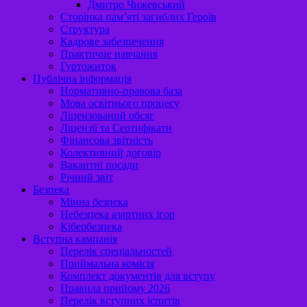
Дмитро Чижевський
Сторінка пам’яті загиблих Героїв
Структура
Кадрове забезпечення
Практичне навчання
Гуртожиток
Публічна інформація
Нормативно-правова база
Мова освітнього процесу
Ліцензований обсяг
Ліцензії та Сертифікати
Фінансова звітність
Колективний договір
Вакантні посади
Річний звіт
Безпека
Мінна безпека
Небезпека азартних ігор
Кібербезпека
Вступна кампанія
Перелік спеціальностей
Приймальна комісія
Комплект документів для вступу
Правила прийому 2026
Перелік вступних іспитів