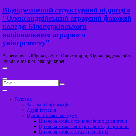
Перейти
Відокремлений структурний підрозділ
к
"Олександрійський аграрний фаховий
содержимому
коледж Білоцерківського
національного аграрного
університету"
Адреса: вул. Діброви, 85, м. Олександрія, Кіровоградська обл.,
28000, e-mail: ot_bnau@ukr.net
Поиск…
Головна
Загальна інформація
Адміністрація
Циклові комісії коледжу
Циклова комісія технологічних дисциплін
Циклова комісія ветеринарних дисципплін
Циклова комісія загальноосвітніх,