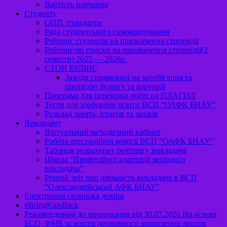
Вартість навчання
Студенту
ОПП, стандарти
Рада студентського самоврядування
Рейтинг студентів на призначення стипендії
Рейтингові списки на призначення стипендії(2
семестр) 2025 — 2026р.
СТОП БУЛІНГ
Заходи спрямовані на запобігання та
протидію булінгу та корупції
Програма для перевірки робіт на ПЛАГІАТ
Тести для здобувачів освіти ВСП “ОАФК БНАУ”
Розклад занять, іспитів та заліків
Викладачу
Віртуальний методичний кабінет
Робота атестаційної комісії ВСП “ОАФК БНАУ”
Таблиця розрахунку рейтингу викладача
Школа “Професійної адаптації молодого
викладача”
Річний звіт про діяльність викладача в ВСП
“Олександрійський АФК БНАУ”
Електронна скринька довіри
#BringKidsBack
Рекомендовані до зарахування від 30.07.2026 На основі
БСО, ФМБ за кошти державного замовлення /кошти