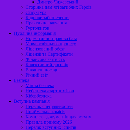
Дмитро Чижевський
Сторінка пам’яті загиблих Героїв
Структура
Кадрове забезпечення
Практичне навчання
Гуртожиток
Публічна інформація
Нормативно-правова база
Мова освітнього процесу
Ліцензований обсяг
Ліцензії та Сертифікати
Фінансова звітність
Колективний договір
Вакантні посади
Річний звіт
Безпека
Мінна безпека
Небезпека азартних ігор
Кібербезпека
Вступна кампанія
Перелік спеціальностей
Приймальна комісія
Комплект документів для вступу
Правила прийому 2026
Перелік вступних іспитів