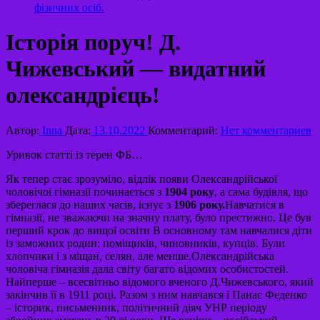
фізичних осіб.
Історія поруч! Д.
Чижевський — видатний
олександрієць!
Автор:
Inna
Дата:
13.10.2022
Комментарий:
Нет комментариев
Уривок статті із терен ФБ…
Як тепер стає зрозуміло, відлік появи Олександрійської
чоловічої гімназії починається з
1904 року
, а сама будівля, що
збереглася до наших часів, існує з
1906 року.
Навчатися в
гімназії, не зважаючи на значну плату, було престижно. Це був
перший крок до вищої освіти В основному там навчалися діти
із заможних родин: поміщиків, чиновників, купців. Були
хлопчики і з міщан, селян, але менше.Олександрійська
чоловіча гімназія дала світу багато відомих особистостей.
Найперше – всесвітньо відомого вченого Д.Чижевського, який
закінчив її в 1911 році. Разом з ним навчався і Панас Феденко
– історик, письменник, політичний діяч УНР періоду