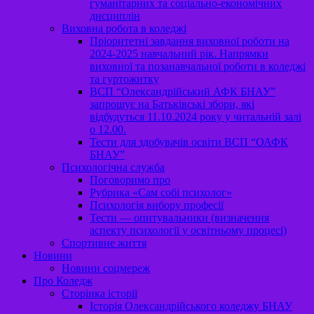
гуманітарних та соціально-економічних
дисциплін
Виховна робота в коледжі
Пріоритетні завдання виховної роботи на
2024-2025 навчальний рік. Напрямки
виховної та позанавчальної роботи в коледжі
та гуртожитку
ВСП “Олександрійський АФК БНАУ”
запрошує на Батьківські збори, які
відбудуться 11.10.2024 року у читальній залі
о 12.00.
Тести для здобувачів освіти ВСП “ОАФК
БНАУ”
Психологічна служба
Поговоримо про
Рубрика «Сам собі психолог»
Психологія вибору професії
Тести — опитувальники (визначення
аспекту психології у освітньому процесі)
Спортивне життя
Новини
Новини соцмереж
Про Коледж
Сторінка історії
Історія Олександрійського коледжу БНАУ