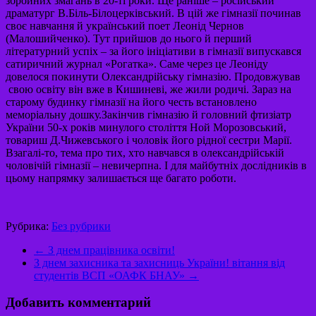
збройних змагань в 20-ті роки. Ще раніше – російський
драматург В.Біль-Білоцерківський. В цій же гімназії починав
своє навчання й український поет Леонід Чернов
(Малошийченко). Тут прийшов до нього й перший
літературний успіх – за його ініціативи в гімназії випускався
сатиричний журнал «Рогатка». Саме через це Леоніду
довелося покинути Олександрійську гімназію. Продовжував
свою освіту він вже в Кишиневі, же жили родичі. Зараз на
старому будинку гімназії на його честь встановлено
меморіальну дошку.Закінчив гімназію й головний фтизіатр
України 50-х років минулого століття Ной Морозовський,
товариш Д.Чижевського і чоловік його рідної сестри Марії.
Взагалі-то, тема про тих, хто навчався в олександрійській
чоловічій гімназії – невичерпна. І для майбутніх дослідників в
цьому напрямку залишається ще багато роботи.
Рубрика:
Без рубрики
←
З днем працівника освіти!
З днем захисника та захисниць України! вітання від
студентів ВСП «ОАФК БНАУ»
→
Добавить комментарий