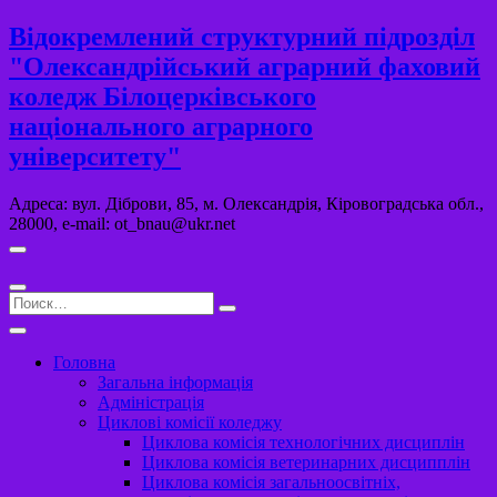
Перейти
Відокремлений структурний підрозділ
к
"Олександрійський аграрний фаховий
содержимому
коледж Білоцерківського
національного аграрного
університету"
Адреса: вул. Діброви, 85, м. Олександрія, Кіровоградська обл.,
28000, e-mail: ot_bnau@ukr.net
Поиск…
Головна
Загальна інформація
Адміністрація
Циклові комісії коледжу
Циклова комісія технологічних дисциплін
Циклова комісія ветеринарних дисципплін
Циклова комісія загальноосвітніх,