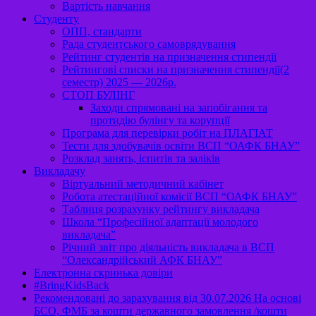
Вартість навчання
Студенту
ОПП, стандарти
Рада студентського самоврядування
Рейтинг студентів на призначення стипендії
Рейтингові списки на призначення стипендії(2
семестр) 2025 — 2026р.
СТОП БУЛІНГ
Заходи спрямовані на запобігання та
протидію булінгу та корупції
Програма для перевірки робіт на ПЛАГІАТ
Тести для здобувачів освіти ВСП “ОАФК БНАУ”
Розклад занять, іспитів та заліків
Викладачу
Віртуальний методичний кабінет
Робота атестаційної комісії ВСП “ОАФК БНАУ”
Таблиця розрахунку рейтингу викладача
Школа “Професійної адаптації молодого
викладача”
Річний звіт про діяльність викладача в ВСП
“Олександрійський АФК БНАУ”
Електронна скринька довіри
#BringKidsBack
Рекомендовані до зарахування від 30.07.2026 На основі
БСО, ФМБ за кошти державного замовлення /кошти