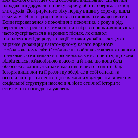
народженні дарували вишиту сорочу, аби та оберігала їх від
злих духів. До трирічного віку першу вишиту сорочку шила
саме мама.Наш народ ставився до вишиванки як до святині.
Вони передавалися з покоління в покоління, з роду в рід,
береглися як реліквії. Символічний образ сорочки-вишиванки
часто зустрічається в народних піснях, як символ
приналежності до роду та нації, ознаки українськості, яка
вирізняє українця у багатомірному, багато-вбраному
глобалізованому світі.Особливе шанобливе ставлення нашими
предками до вишиванки пояснювалось не лише тим, що вона
відрізнялась неймовірною красою, а й тим, що вона була
оберегом людини, яка захищала від нечистої сили та бід.
Історія вишивки та її розвитку зберігає в собі ознаки та
особливості різних епох, що є важливим джерелом вивчення
соціальної структури населення, його етнічної історії та
естетичних поглядів та уявлень.