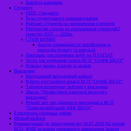
Вартість навчання
Студенту
ОПП, стандарти
Рада студентського самоврядування
Рейтинг студентів на призначення стипендії
Рейтингові списки на призначення стипендії(2
семестр) 2025 — 2026р.
СТОП БУЛІНГ
Заходи спрямовані на запобігання та
протидію булінгу та корупції
Програма для перевірки робіт на ПЛАГІАТ
Тести для здобувачів освіти ВСП “ОАФК БНАУ”
Розклад занять, іспитів та заліків
Викладачу
Віртуальний методичний кабінет
Робота атестаційної комісії ВСП “ОАФК БНАУ”
Таблиця розрахунку рейтингу викладача
Школа “Професійної адаптації молодого
викладача”
Річний звіт про діяльність викладача в ВСП
“Олександрійський АФК БНАУ”
Електронна скринька довіри
#BringKidsBack
Рекомендовані до зарахування від 30.07.2026 На основі
БСО, ФМБ за кошти державного замовлення /кошти