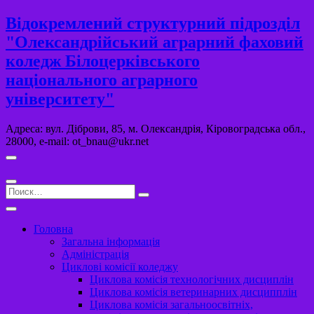
Перейти
Відокремлений структурний підрозділ
к
"Олександрійський аграрний фаховий
содержимому
коледж Білоцерківського
національного аграрного
університету"
Адреса: вул. Діброви, 85, м. Олександрія, Кіровоградська обл.,
28000, e-mail: ot_bnau@ukr.net
Поиск…
Головна
Загальна інформація
Адміністрація
Циклові комісії коледжу
Циклова комісія технологічних дисциплін
Циклова комісія ветеринарних дисципплін
Циклова комісія загальноосвітніх,