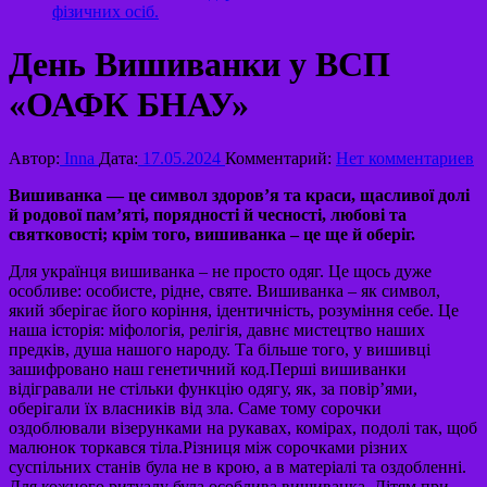
фізичних осіб.
День Вишиванки у ВСП
«ОАФК БНАУ»
Автор:
Inna
Дата:
17.05.2024
Комментарий:
Нет комментариев
Вишиванка — це символ здоров’я та краси, щасливої долі
й родової пам’яті, порядності й чесності, любові та
святковості; крім того, вишиванка – це ще й оберіг.
Для українця вишиванка – не просто одяг. Це щось дуже
особливе: особисте, рідне, святе. Вишиванка – як символ,
який зберігає його коріння, ідентичність, розуміння себе. Це
наша історія: міфологія, релігія, давнє мистецтво наших
предків, душа нашого народу. Та більше того, у вишивці
зашифровано наш генетичний код.Перші вишиванки
відігравали не стільки функцію одягу, як, за повір’ями,
оберігали їх власників від зла. Саме тому сорочки
оздоблювали візерунками на рукавах, комірах, подолі так, щоб
малюнок торкався тіла.Різниця між сорочками різних
суспільних станів була не в крою, а в матеріалі та оздобленні.
Для кожного ритуалу була особлива вишиванка. Дітям при