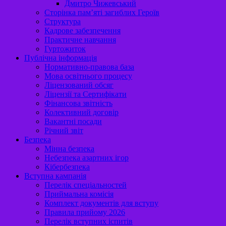
Дмитро Чижевський
Сторінка пам’яті загиблих Героїв
Структура
Кадрове забезпечення
Практичне навчання
Гуртожиток
Публічна інформація
Нормативно-правова база
Мова освітнього процесу
Ліцензований обсяг
Ліцензії та Сертифікати
Фінансова звітність
Колективний договір
Вакантні посади
Річний звіт
Безпека
Мінна безпека
Небезпека азартних ігор
Кібербезпека
Вступна кампанія
Перелік спеціальностей
Приймальна комісія
Комплект документів для вступу
Правила прийому 2026
Перелік вступних іспитів