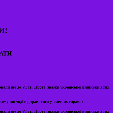
И!
НАТИ
али ще до VI ст.. Проте, зразки української вишивки з тих
кому вигляді відправитися у звичних справах.
али ще до VI ст.. Проте, зразки української вишивки з тих