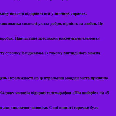
кому вигляді відправитися у звичних справах.
вишиванка символізувала добро, вірність та любов. Це
иробах. Найчастіше хрестиком виконували елементи
ту сорочку із піджаком. В такому вигляді його можна
 У День Незалежності на центральний майдан міста прийшло
04 року чоловік відкрив телемарафон «Ніч виборів» на «5
ягали виключно чоловіки. Сині вишиті сорочки було