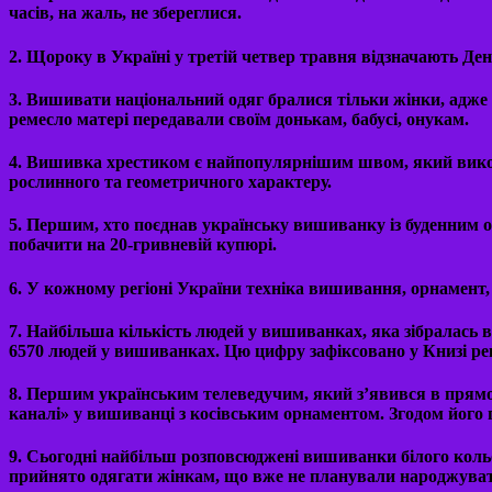
часів, на жаль, не збереглися.
2. Щороку в Україні у третій четвер травня відзначають Де
3. Вишивати національний одяг бралися тільки жінки, адже 
ремесло матері передавали своїм донькам, бабусі, онукам.
4. Вишивка хрестиком є найпопулярнішим швом, який вико
рослинного та геометричного характеру.
5. Першим, хто поєднав українську вишиванку із буденним 
побачити на 20-гривневій купюрі.
6. У кожному регіоні України техніка вишивання, орнамент
7. Найбільша кількість людей у вишиванках, яка зібралась в
6570 людей у вишиванках. Цю цифру зафіксовано у Книзі ре
8. Першим українським телеведучим, який з’явився в прямо
каналі» у вишиванці з косівським орнаментом. Згодом його п
9. Сьогодні найбільш розповсюджені вишиванки білого коль
прийнято одягати жінкам, що вже не планували народжуват