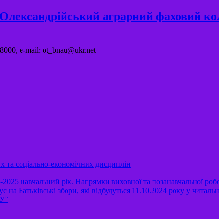
"Олександрійський аграрний фаховий ко
8000, e-mail: ot_bnau@ukr.net
их та соціально-економічних дисциплін
-2025 навчальний рік. Напрямки виховної та позанавчальної роб
Батьківські збори, які відбудуться 11.10.2024 року у читальній
АУ”