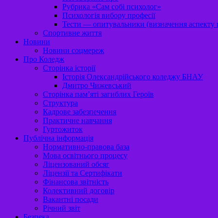
Рубрика «Сам собі психолог»
Психологія вибору професії
Тести — опитувальники (визначення аспекту п
Спортивне життя
Новини
Новини соцмереж
Про Коледж
Сторінка історії
Історія Олександрійського коледжу БНАУ
Дмитро Чижевський
Сторінка пам’яті загиблих Героїв
Структура
Кадрове забезпечення
Практичне навчання
Гуртожиток
Публічна інформація
Нормативно-правова база
Мова освітнього процесу
Ліцензований обсяг
Ліцензії та Сертифікати
Фінансова звітність
Колективний договір
Вакантні посади
Річний звіт
Безпека