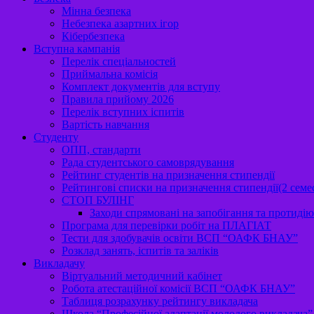
Мінна безпека
Небезпека азартних ігор
Кібербезпека
Вступна кампанія
Перелік спеціальностей
Приймальна комісія
Комплект документів для вступу
Правила прийому 2026
Перелік вступних іспитів
Вартість навчання
Студенту
ОПП, стандарти
Рада студентського самоврядування
Рейтинг студентів на призначення стипендії
Рейтингові списки на призначення стипендії(2 семе
СТОП БУЛІНГ
Заходи спрямовані на запобігання та протидію 
Програма для перевірки робіт на ПЛАГІАТ
Тести для здобувачів освіти ВСП “ОАФК БНАУ”
Розклад занять, іспитів та заліків
Викладачу
Віртуальний методичний кабінет
Робота атестаційної комісії ВСП “ОАФК БНАУ”
Таблиця розрахунку рейтингу викладача
Школа “Професійної адаптації молодого викладача”