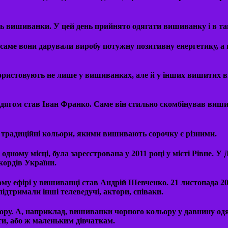
нь вишиванки. У цей день прийнято одягати вишиванку і в та
саме вони дарували виробу потужну позитивну енергетику, а 
ристовують не лише у вишиванках, але й у інших вишитих в
одягом став Іван Франко. Саме він стильно скомбінував виши
, традиційні кольори, якими вишивають сорочку є різними.
 одному місці, була зареєстрована у 2011 році у місті Рівне.
кордів України.
му ефірі у вишиванці став Андрій Шевченко. 21 листопада 20
ідтримали інші телеведучі, актори, співаки.
ору. А, наприклад, вишиванки чорного кольору у давнину од
и, або ж маленьким дівчаткам.