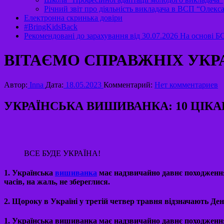
Річний звіт про діяльність викладача в ВСП “Оле
Електронна скринька довіри
#BringKidsBack
Рекомендовані до зарахування від 30.07.2026 На основі 
ВІТАЄМО СПРАВЖНІХ УКР
Автор:
Inna
Дата:
18.05.2023
Комментарий:
Нет комментариев
УКРАЇНСЬКА ВИШИВАНКА: 10 ЦІКА
ВСЕ БУДЕ УКРАЇНА!
1. Українська
вишиванка
має надзвичайно давнє походження
часів, на жаль, не збереглися.
2. Щороку в Україні у третій четвер травня відзначають Де
1. Українська вишиванка має надзвичайно давнє походження