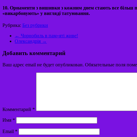
10. Орнаменти з вишивки з кожним днем стають все більш по
«викарбовують» у вигляді татуювання.
Рубрика:
Без рубрики
←
Чорнобиль в пам»яті живе!
Олександрія
→
Добавить комментарий
Ваш адрес email не будет опубликован.
Обязательные поля пом
Комментарий
*
Имя
*
Email
*