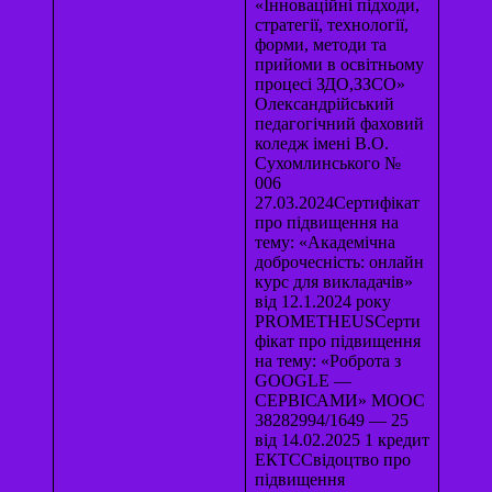
«Інноваційні підходи,
стратегії, технології,
форми, методи та
прийоми в освітньому
процесі ЗДО,ЗЗСО»
Олександрійський
педагогічний фаховий
коледж імені В.О.
Сухомлинського №
006
27.03.2024Сертифікат
про підвищення на
тему: «Академічна
доброчесність: онлайн
курс для викладачів»
від 12.1.2024 року
PROMETHEUSСерти
фікат про підвищення
на тему: «Роброта з
GOOGLE —
СЕРВІСАМИ» МООС
38282994/1649 — 25
від 14.02.2025 1 кредит
ЕКТССвідоцтво про
підвищення