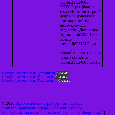
годин:2 год/0.06
ЄКТССертифікат на
тему: «Надання першої
медичної допомоги
взакладах освіти.
Інструктаж для
педагогів.»Дата видачі
(отримання):25.01.202
6Серія/
номер:JI826171Організ
ація, що
видала:ВСЕОСВІТАЗа
гальна кількість
годин:2 год/0.06 ЄКТС
Силабус-Іноземна-за-пс-Ветеринари
Скачать
Силабус-Іноземна-за-пс-Технологи
Скачать
Силабус-Іноземна-за-пс-Технологи-1
Скачать
© 2026
Відокремлений структурний підрозділ
"Олександрійський аграрний фаховий коледж
Білоцерківського національного аграрного університету"
|