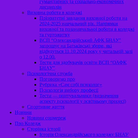
гуманітарних та соціально-економічних
дисциплін
Виховна робота в коледжі
Пріоритетні завдання виховної роботи на
2024-2025 навчальний рік. Напрямки
виховної та позанавчальної роботи в коледжі
та гуртожитку
ВСП “Олександрійський АФК БНАУ”
запрошує на Батьківські збори, які
відбудуться 11.10.2024 року у читальній залі
о 12.00.
Тести для здобувачів освіти ВСП “ОАФК
БНАУ”
Психологічна служба
Поговоримо про
Рубрика «Сам собі психолог»
Психологія вибору професії
Тести — опитувальники (визначення
аспекту психології у освітньому процесі)
Спортивне життя
Новини
Новини соцмереж
Про Коледж
Сторінка історії
Історія Олександрійського коледжу БНАУ