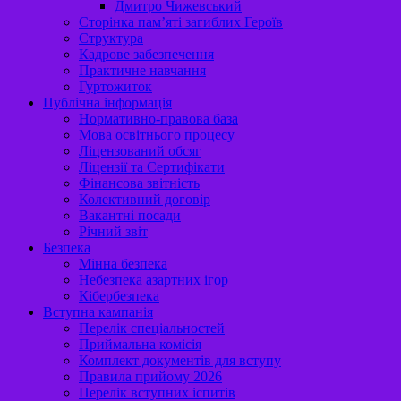
Дмитро Чижевський
Сторінка пам’яті загиблих Героїв
Структура
Кадрове забезпечення
Практичне навчання
Гуртожиток
Публічна інформація
Нормативно-правова база
Мова освітнього процесу
Ліцензований обсяг
Ліцензії та Сертифікати
Фінансова звітність
Колективний договір
Вакантні посади
Річний звіт
Безпека
Мінна безпека
Небезпека азартних ігор
Кібербезпека
Вступна кампанія
Перелік спеціальностей
Приймальна комісія
Комплект документів для вступу
Правила прийому 2026
Перелік вступних іспитів