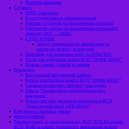
Вартість навчання
Студенту
ОПП, стандарти
Рада студентського самоврядування
Рейтинг студентів на призначення стипендії
Рейтингові списки на призначення стипендії(2
семестр) 2025 — 2026р.
СТОП БУЛІНГ
Заходи спрямовані на запобігання та
протидію булінгу та корупції
Програма для перевірки робіт на ПЛАГІАТ
Тести для здобувачів освіти ВСП “ОАФК БНАУ”
Розклад занять, іспитів та заліків
Викладачу
Віртуальний методичний кабінет
Робота атестаційної комісії ВСП “ОАФК БНАУ”
Таблиця розрахунку рейтингу викладача
Школа “Професійної адаптації молодого
викладача”
Річний звіт про діяльність викладача в ВСП
“Олександрійський АФК БНАУ”
Електронна скринька довіри
#BringKidsBack
Рекомендовані до зарахування від 30.07.2026 На основі
БСО, ФМБ за кошти державного замовлення /кошти