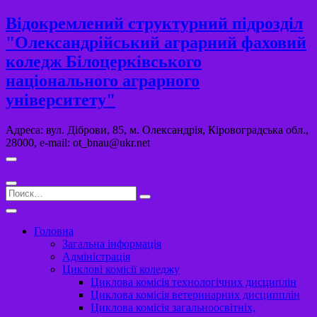
Перейти
Відокремлений структурний підрозділ
к
"Олександрійський аграрний фаховий
содержимому
коледж Білоцерківського
національного аграрного
університету"
Адреса: вул. Діброви, 85, м. Олександрія, Кіровоградська обл.,
28000, e-mail: ot_bnau@ukr.net
Поиск…
Головна
Загальна інформація
Адміністрація
Циклові комісії коледжу
Циклова комісія технологічних дисциплін
Циклова комісія ветеринарних дисципплін
Циклова комісія загальноосвітніх,