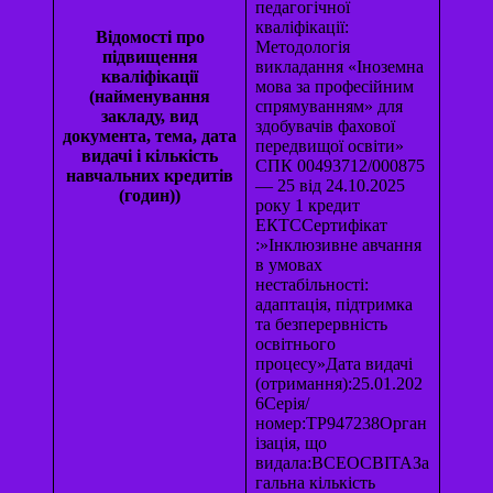
педагогічної
кваліфікації:
Відомості про
Методологія
підвищення
викладання «Іноземна
кваліфікації
мова за професійним
(найменування
спрямуванням» для
закладу, вид
здобувачів фахової
документа, тема, дата
передвищої освіти»
видачі і кількість
СПК 00493712/000875
навчальних кредитів
— 25 від 24.10.2025
(годин))
року 1 кредит
ЕКТССертифікат
:»Інклюзивне авчання
в умовах
нестабільності:
адаптація, підтримка
та безперервність
освітнього
процесу»Дата видачі
(отримання):25.01.202
6Серія/
номер:ТР947238Орган
ізація, що
видала:ВСЕОСВІТАЗа
гальна кількість