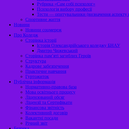
Рубрика «Сам собі психолог»
Психологія вибору професії
Тести — опитувальники (визначення аспекту п
Спортивне життя
Новини
Новини соцмереж
Про Коледж
Сторінка історії
Історія Олександрійського коледжу БНАУ
Дмитро Чижевський
Сторінка пам’яті загиблих Героїв
Структура
Кадрове забезпечення
Практичне навчання
Гуртожиток
Публічна інформація
Нормативно-правова база
Мова освітнього процесу
Ліцензований обсяг
Ліцензії та Сертифікати
Фінансова звітність
Колективний договір
Вакантні посади
Річний звіт
Безпека