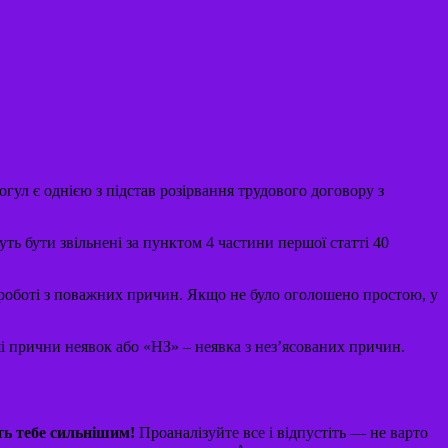
гул є однією з підстав розірвання трудового договору з
ть бути звільнені за пунктом 4 частини першої статті 40
на роботі з поважних причин. Якщо не було оголошено простою, у
і прични неявок або «НЗ» – неявка з нез’ясованих причин.
ть тебе сильнішим!
Проаналізуйте все і відпустіть — не варто