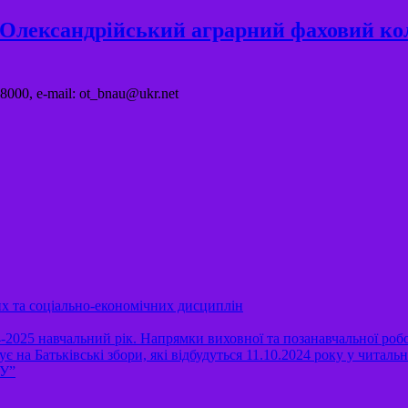
"Олександрійський аграрний фаховий ко
8000, e-mail: ot_bnau@ukr.net
их та соціально-економічних дисциплін
-2025 навчальний рік. Напрямки виховної та позанавчальної роб
Батьківські збори, які відбудуться 11.10.2024 року у читальній
АУ”