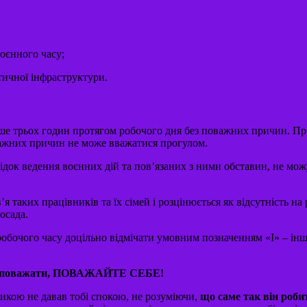
воєнного часу;
итичної інфраструктури.
ьше трьох годин протягом робочого дня без поважних причин. Про
оважних причин не може вважатися прогулом.
ідок ведення воєнних дій та пов’язаних з ними обставин, не можу
я таких працівників та їх сімей і розцінюється як відсутність 
осада.
робочого часу доцільно відмічати умовним позначенням «І» – інш
чи поважати, ПОВАЖАЙТЕ СЕБЕ!
тикою не давав тобі спокою, не розуміючи,
що саме так він роби