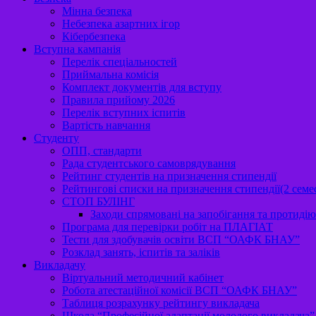
Мінна безпека
Небезпека азартних ігор
Кібербезпека
Вступна кампанія
Перелік спеціальностей
Приймальна комісія
Комплект документів для вступу
Правила прийому 2026
Перелік вступних іспитів
Вартість навчання
Студенту
ОПП, стандарти
Рада студентського самоврядування
Рейтинг студентів на призначення стипендії
Рейтингові списки на призначення стипендії(2 семе
СТОП БУЛІНГ
Заходи спрямовані на запобігання та протидію 
Програма для перевірки робіт на ПЛАГІАТ
Тести для здобувачів освіти ВСП “ОАФК БНАУ”
Розклад занять, іспитів та заліків
Викладачу
Віртуальний методичний кабінет
Робота атестаційної комісії ВСП “ОАФК БНАУ”
Таблиця розрахунку рейтингу викладача
Школа “Професійної адаптації молодого викладача”