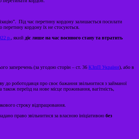
но перетинати кордон.
ізацію”. Під час перетину кордону залишається посилати
о перетину кордону їх не стосуються.
22 р.
, який
діє лише на час воєнного стану та втратить
го заперечень (за угодою сторін – ст. 36
КЗпП України
), або в
ву до роботодавця про своє бажання звільнитися з займаної
також переїзд на нове місце проживання, вагітність,
зкового строку відпрацювання.
надано право звільнитися за власною ініціативою
без