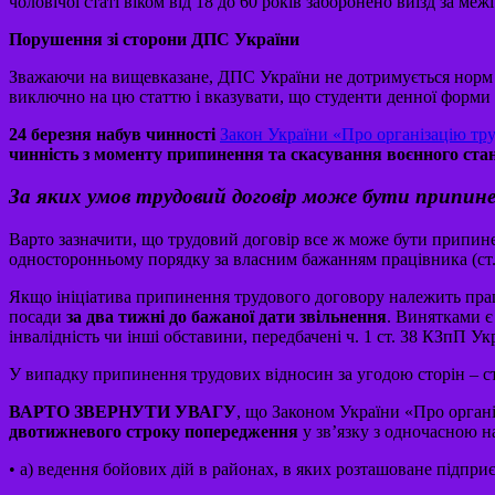
чоловічої статі віком від 18 до 60 років заборонено виїзд за м
Порушення зі сторони ДПС України
Зважаючи на вищевказане, ДПС України не дотримується норм ст
виключно на цю статтю і вказувати, що студенти денної форми 
24 березня набув чинності
Закон України «Про організацію тру
чинність з моменту припинення та скасування воєнного стан
За яких умов трудовий договір може бути припин
Варто зазначити, що трудовий договір все ж може бути припинен
односторонньому порядку за власним бажанням працівника (ст.
Якщо ініціатива припинення трудового договору належить праці
посади
за два тижні до бажаної дати звільнення
. Винятками є
інвалідність чи інші обставини, передбачені ч. 1 ст. 38 КЗпП Ук
У випадку припинення трудових відносин за угодою сторін – ст
ВАРТО ЗВЕРНУТИ УВАГУ
, що Законом України «Про орган
двотижневого строку попередження
у зв’язку з одночасною н
• а) ведення бойових дій в районах, в яких розташоване підприє