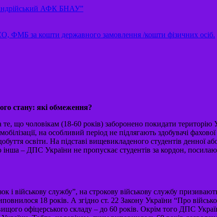
ксандрійський АФК БНАУ”
БСО, ФМБ за кошти державного замовлення /кошти фізичних осіб.
ого стану: які обмеження?
те, що чоловікам (18-60 років) заборонено покидати територію У
 мобілізації, на особливий період не підлягають здобувачі фахово
обуття освіти. На підставі вищевикладеного студентів денної а
 інша – ДПС України не пропускає студентів за кордон, посилаюч
зок і військову службу”, на строкову військову службу призивают
виповнилося 18 років. А згідно ст. 22 Закону України “Про війсь
вищого офіцерського складу – до 60 років. Окрім того ДПС Укра