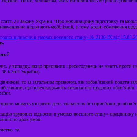
ежі України. Тобто, чоловікам, яким виповнилось 60 років дозволе
атті 23 Закону України “Про мобілізаційну підготовку та мобіл
навчання не підлягають мобілізації, а тому жодні обмеження щод
дових відносин в умовах воєнного стану» № 2136-IX від 15.03.20
у.
ено?
о, у випадку, якщо працівник і роботодавець не мають проти цьо
 38 КЗпП України).
вникові, то за загальним правилом, він зобов’язаний подати зая
 обставини, що перешкоджають виконанню трудових обов’язків, а 
раїни.
орони можуть узгодити день звільнення без прив’язки до обов’я
ізацію трудових відносин в умовах воєнного стану» працівнику 
аявністю двох умов:
мство, та