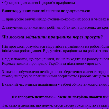
• б) загроза для життя і здоров’я працівника
Винятки, у яких таке звільнення не допускається:
1. примусове залучення до суспільно-корисних робіт в умовах 
2. залучення до виконання робіт на об’єктах, віднесених до кр
Чи можна звільнити працівника через прогули?
Під прогулом розуміється відсутність працівника на роботі біл
ініціативи роботодавця. Відсутність працівника на роботі з п
Слід зазначити, що працівники, які не виходять на роботу внасл
Кодексу законів про працю України за підставою «прогул».
Зазначене обумовлено необхідністю збереження життя та здоров’
такому випадку за працівниками зберігаються робоче місце та п
Вказаний час неявки працівника у табелі обліку використання 
Як говорять психологи… Мене
не потрібно любити 
Так само із людьми, що поруч, хтось своєю токсичністю та кри