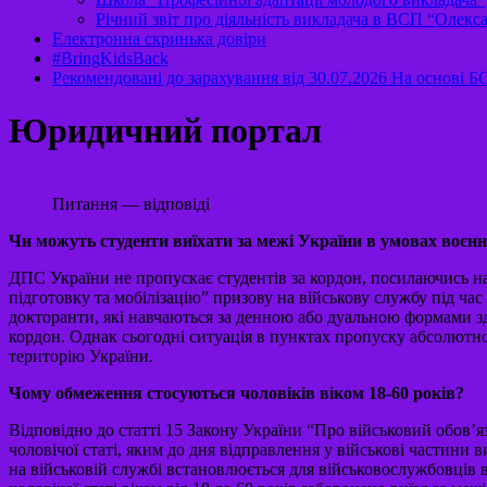
Річний звіт про діяльність викладача в ВСП “Оле
Електронна скринька довіри
#BringKidsBack
Рекомендовані до зарахування від 30.07.2026 На основі 
Юридичний портал
Питання — відповіді
Чи можуть студенти виїхати за межі України в умовах воєнн
ДПС України не пропускає студентів за кордон, посилаючись на 
підготовку та мобілізацію” призову на військову службу під час
докторанти, які навчаються за денною або дуальною формами зд
кордон. Однак сьогодні ситуація в пунктах пропуску абсолютно
територію України.
Чому обмеження стосуються чоловіків віком 18-60 років?
Відповідно до статті 15 Закону України “Про військовий обов’я
чоловічої статі, яким до дня відправлення у військові частини 
на військовій службі встановлюється для військовослужбовців 