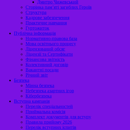
Дмитро Чижевський
Сторінка пам’яті загиблих Героїв
Структура
Кадрове забезпечення
Практичне навчання
Гуртожиток
Публічна інформація
Нормативно-правова база
Мова освітнього процесу
Ліцензований обсяг
Ліцензії та Сертифікати
Фінансова звітність
Колективний договір
Вакантні посади
Річний звіт
Безпека
Мінна безпека
Небезпека азартних ігор
Кібербезпека
Вступна кампанія
Перелік спеціальностей
Приймальна комісія
Комплект документів для вступу
Правила прийому 2026
Перелік вступних іспитів