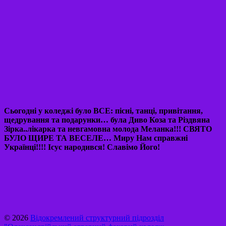
Сьогодні у коледжі було ВСЕ: пісні, танці, привітання,
щедрування та подарунки… була Диво Коза та Різдвяна
Зірка..лікарка та невгамовна молода Меланка!!! СВЯТО
БУЛО ЩИРЕ ТА ВЕСЕЛЕ… Миру Нам справжні
Українці!!!! Ісус народився! Славімо Його!
© 2026
Відокремлений структурний підрозділ