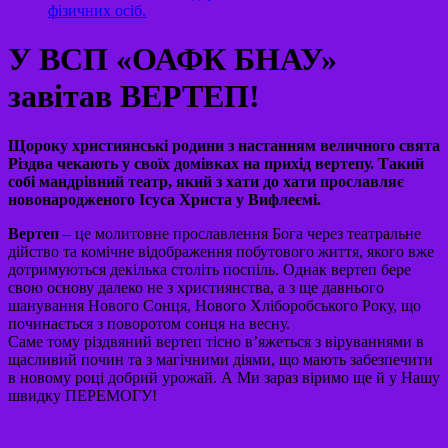
фізичних осіб.
У ВСП «ОАФК БНАУ»
завітав ВЕРТЕП!
Щороку християнські родини з настанням величного свята
Різдва чекають у своїх домівках на прихід вертепу. Такий
собі мандрівний театр, який з хати до хати прославляє
новонародженого Ісуса Христа у Вифлеємі.
Вертеп
– це молитовне прославлення Бога через театральне
дійство та комічне відображення побутового життя, якого вже
дотримуються декілька століть поспіль. Однак вертеп бере
свою основу далеко не з християнства, а з ще давнього
шанування Нового Сонця, Нового Хліборобського Року, що
починається з поворотом сонця на весну.
Саме тому різдвяний вертеп тісно в’яжеться з віруваннями в
щасливий почин та з магічними діями, що мають забезпечити
в новому році добрий урожай. А Ми зараз віримо ще й у Нашу
швидку ПЕРЕМОГУ!