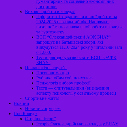
гуманітарних та соціально-економічних
дисциплін
Виховна робота в коледжі
Пріоритетні завдання виховної роботи на
2024-2025 навчальний рік. Напрямки
виховної та позанавчальної роботи в коледжі
та гуртожитку
ВСП “Олександрійський АФК БНАУ”
запрошує на Батьківські збори, які
відбудуться 11.10.2024 року у читальній залі
о 12.00.
Тести для здобувачів освіти ВСП “ОАФК
БНАУ”
Психологічна служба
Поговоримо про
Рубрика «Сам собі психолог»
Психологія вибору професії
Тести — опитувальники (визначення
аспекту психології у освітньому процесі)
Спортивне життя
Новини
Новини соцмереж
Про Коледж
Сторінка історії
Історія Олександрійського коледжу БНАУ