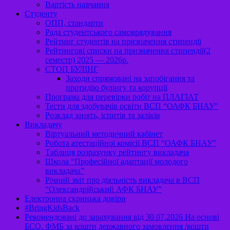
Вартість навчання
Студенту
ОПП, стандарти
Рада студентського самоврядування
Рейтинг студентів на призначення стипендії
Рейтингові списки на призначення стипендії(2
семестр) 2025 — 2026р.
СТОП БУЛІНГ
Заходи спрямовані на запобігання та
протидію булінгу та корупції
Програма для перевірки робіт на ПЛАГІАТ
Тести для здобувачів освіти ВСП “ОАФК БНАУ”
Розклад занять, іспитів та заліків
Викладачу
Віртуальний методичний кабінет
Робота атестаційної комісії ВСП “ОАФК БНАУ”
Таблиця розрахунку рейтингу викладача
Школа “Професійної адаптації молодого
викладача”
Річний звіт про діяльність викладача в ВСП
“Олександрійський АФК БНАУ”
Електронна скринька довіри
#BringKidsBack
Рекомендовані до зарахування від 30.07.2026 На основі
БСО, ФМБ за кошти державного замовлення /кошти