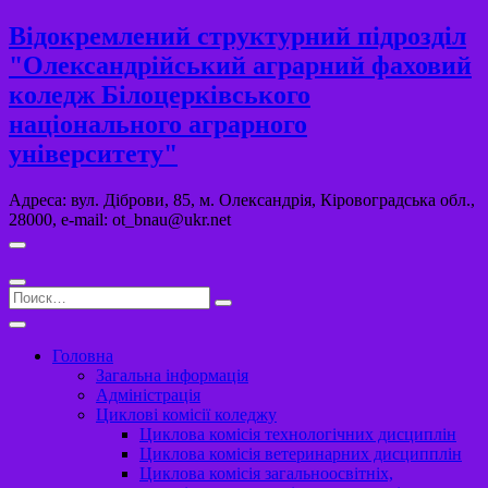
Перейти
Відокремлений структурний підрозділ
к
"Олександрійський аграрний фаховий
содержимому
коледж Білоцерківського
національного аграрного
університету"
Адреса: вул. Діброви, 85, м. Олександрія, Кіровоградська обл.,
28000, e-mail: ot_bnau@ukr.net
Поиск…
Головна
Загальна інформація
Адміністрація
Циклові комісії коледжу
Циклова комісія технологічних дисциплін
Циклова комісія ветеринарних дисципплін
Циклова комісія загальноосвітніх,