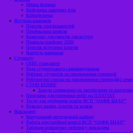
Мінна безпека
Небезпека азартних ігор
Кібербезпека
Вступна кампанія
Перелік спеціальностей
Приймальна комісія
Комплект документів для вступу
Правила прийому 2026
Перелік вступних іспитів
Вартість навчання
Студенту
ОПП, стандарти
Рада студентського самоврядування
Рейтинг студентів на призначення стипендії
Рейтингові списки на призначення стипендії(2 семе
СТОП БУЛІНГ
Заходи спрямовані на запобігання та протидію 
Програма для перевірки робіт на ПЛАГІАТ
Тести для здобувачів освіти ВСП “ОАФК БНАУ”
Розклад занять, іспитів та заліків
Викладачу
Віртуальний методичний кабінет
Робота атестаційної комісії ВСП “ОАФК БНАУ”
Таблиця розрахунку рейтингу викладача
Школа “Професійної адаптації молодого викладача”