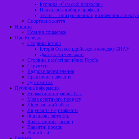
Рубрика «Сам собі психолог»
Психологія вибору професії
Тести — опитувальники (визначення аспекту п
Спортивне життя
Новини
Новини соцмереж
Про Коледж
Сторінка історії
Історія Олександрійського коледжу БНАУ
Дмитро Чижевський
Сторінка пам’яті загиблих Героїв
Структура
Кадрове забезпечення
Практичне навчання
Гуртожиток
Публічна інформація
Нормативно-правова база
Мова освітнього процесу
Ліцензований обсяг
Ліцензії та Сертифікати
Фінансова звітність
Колективний договір
Вакантні посади
Річний звіт
Безпека