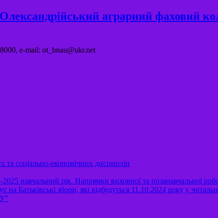
"Олександрійський аграрний фаховий ко
8000, e-mail: ot_bnau@ukr.net
их та соціально-економічних дисциплін
-2025 навчальний рік. Напрямки виховної та позанавчальної роб
Батьківські збори, які відбудуться 11.10.2024 року у читальній
АУ”