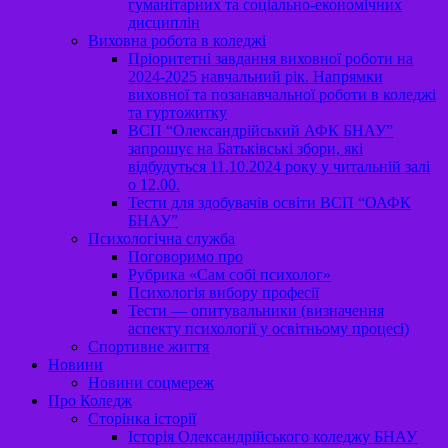
гуманітарних та соціально-економічних
дисциплін
Виховна робота в коледжі
Пріоритетні завдання виховної роботи на
2024-2025 навчальний рік. Напрямки
виховної та позанавчальної роботи в коледжі
та гуртожитку
ВСП “Олександрійський АФК БНАУ”
запрошує на Батьківські збори, які
відбудуться 11.10.2024 року у читальній залі
о 12.00.
Тести для здобувачів освіти ВСП “ОАФК
БНАУ”
Психологічна служба
Поговоримо про
Рубрика «Сам собі психолог»
Психологія вибору професії
Тести — опитувальники (визначення
аспекту психології у освітньому процесі)
Спортивне життя
Новини
Новини соцмереж
Про Коледж
Сторінка історії
Історія Олександрійського коледжу БНАУ