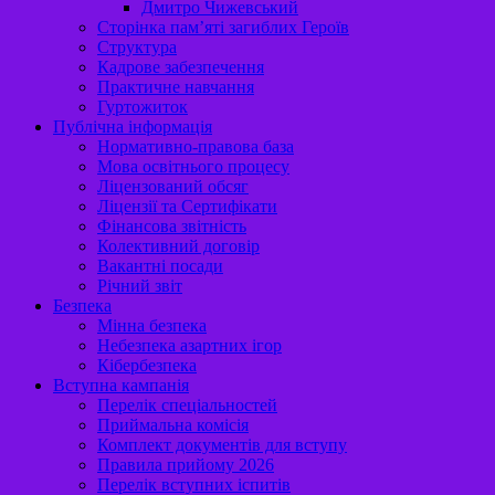
Дмитро Чижевський
Сторінка пам’яті загиблих Героїв
Структура
Кадрове забезпечення
Практичне навчання
Гуртожиток
Публічна інформація
Нормативно-правова база
Мова освітнього процесу
Ліцензований обсяг
Ліцензії та Сертифікати
Фінансова звітність
Колективний договір
Вакантні посади
Річний звіт
Безпека
Мінна безпека
Небезпека азартних ігор
Кібербезпека
Вступна кампанія
Перелік спеціальностей
Приймальна комісія
Комплект документів для вступу
Правила прийому 2026
Перелік вступних іспитів