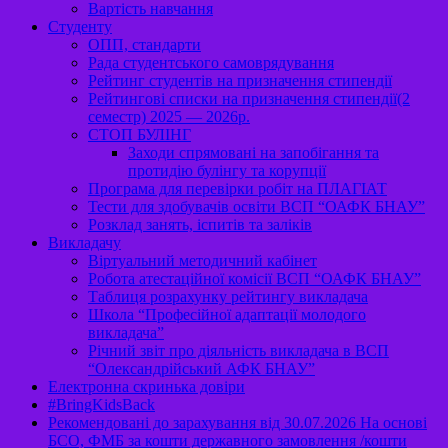
Вартість навчання
Студенту
ОПП, стандарти
Рада студентського самоврядування
Рейтинг студентів на призначення стипендії
Рейтингові списки на призначення стипендії(2
семестр) 2025 — 2026р.
СТОП БУЛІНГ
Заходи спрямовані на запобігання та
протидію булінгу та корупції
Програма для перевірки робіт на ПЛАГІАТ
Тести для здобувачів освіти ВСП “ОАФК БНАУ”
Розклад занять, іспитів та заліків
Викладачу
Віртуальний методичний кабінет
Робота атестаційної комісії ВСП “ОАФК БНАУ”
Таблиця розрахунку рейтингу викладача
Школа “Професійної адаптації молодого
викладача”
Річний звіт про діяльність викладача в ВСП
“Олександрійський АФК БНАУ”
Електронна скринька довіри
#BringKidsBack
Рекомендовані до зарахування від 30.07.2026 На основі
БСО, ФМБ за кошти державного замовлення /кошти