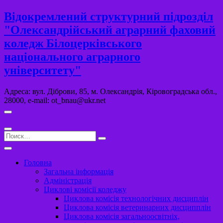
Перейти
Відокремлений структурний підрозділ
к
"Олександрійський аграрний фаховий
содержимому
коледж Білоцерківського
національного аграрного
університету"
Адреса: вул. Діброви, 85, м. Олександрія, Кіровоградська обл.,
28000, e-mail: ot_bnau@ukr.net
Поиск…
Головна
Загальна інформація
Адміністрація
Циклові комісії коледжу
Циклова комісія технологічних дисциплін
Циклова комісія ветеринарних дисципплін
Циклова комісія загальноосвітніх,