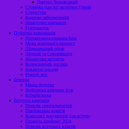
Дмитро Чижевський
Сторінка пам’яті загиблих Героїв
Структура
Кадрове забезпечення
Практичне навчання
Гуртожиток
Публічна інформація
Нормативно-правова база
Мова освітнього процесу
Ліцензований обсяг
Ліцензії та Сертифікати
Фінансова звітність
Колективний договір
Вакантні посади
Річний звіт
Безпека
Мінна безпека
Небезпека азартних ігор
Кібербезпека
Вступна кампанія
Перелік спеціальностей
Приймальна комісія
Комплект документів для вступу
Правила прийому 2026
Перелік вступних іспитів