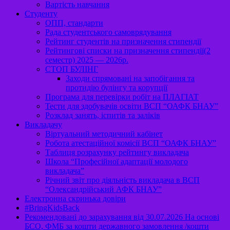
Вартість навчання
Студенту
ОПП, стандарти
Рада студентського самоврядування
Рейтинг студентів на призначення стипендії
Рейтингові списки на призначення стипендії(2
семестр) 2025 — 2026р.
СТОП БУЛІНГ
Заходи спрямовані на запобігання та
протидію булінгу та корупції
Програма для перевірки робіт на ПЛАГІАТ
Тести для здобувачів освіти ВСП “ОАФК БНАУ”
Розклад занять, іспитів та заліків
Викладачу
Віртуальний методичний кабінет
Робота атестаційної комісії ВСП “ОАФК БНАУ”
Таблиця розрахунку рейтингу викладача
Школа “Професійної адаптації молодого
викладача”
Річний звіт про діяльність викладача в ВСП
“Олександрійський АФК БНАУ”
Електронна скринька довіри
#BringKidsBack
Рекомендовані до зарахування від 30.07.2026 На основі
БСО, ФМБ за кошти державного замовлення /кошти