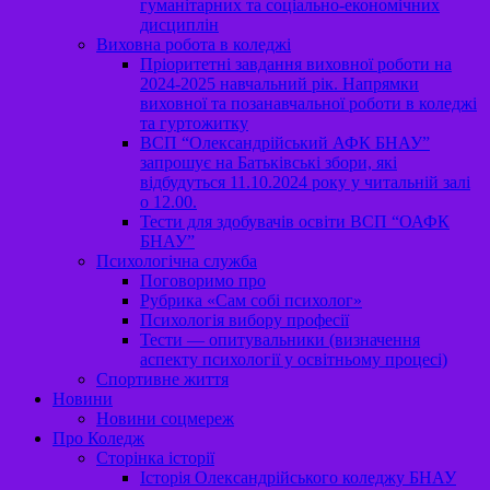
гуманітарних та соціально-економічних
дисциплін
Виховна робота в коледжі
Пріоритетні завдання виховної роботи на
2024-2025 навчальний рік. Напрямки
виховної та позанавчальної роботи в коледжі
та гуртожитку
ВСП “Олександрійський АФК БНАУ”
запрошує на Батьківські збори, які
відбудуться 11.10.2024 року у читальній залі
о 12.00.
Тести для здобувачів освіти ВСП “ОАФК
БНАУ”
Психологічна служба
Поговоримо про
Рубрика «Сам собі психолог»
Психологія вибору професії
Тести — опитувальники (визначення
аспекту психології у освітньому процесі)
Спортивне життя
Новини
Новини соцмереж
Про Коледж
Сторінка історії
Історія Олександрійського коледжу БНАУ