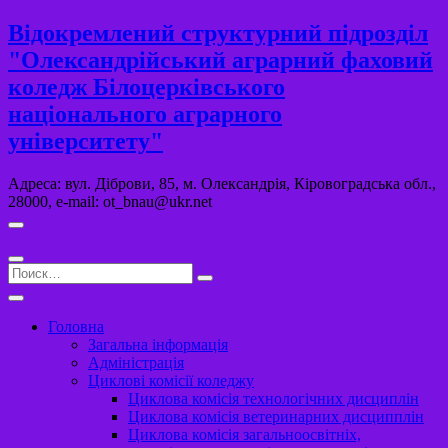
Перейти
Відокремлений структурний підрозділ
к
"Олександрійський аграрний фаховий
содержимому
коледж Білоцерківського
національного аграрного
університету"
Адреса: вул. Діброви, 85, м. Олександрія, Кіровоградська обл.,
28000, e-mail: ot_bnau@ukr.net
Поиск…
Головна
Загальна інформація
Адміністрація
Циклові комісії коледжу
Циклова комісія технологічних дисциплін
Циклова комісія ветеринарних дисципплін
Циклова комісія загальноосвітніх,