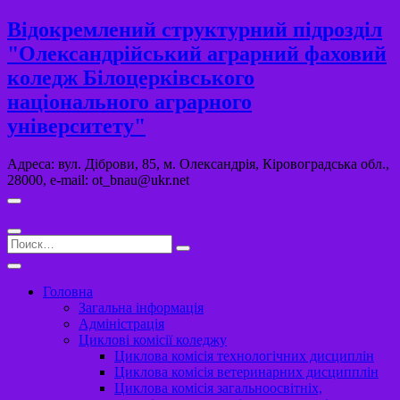
Перейти
Відокремлений структурний підрозділ
к
"Олександрійський аграрний фаховий
содержимому
коледж Білоцерківського
національного аграрного
університету"
Адреса: вул. Діброви, 85, м. Олександрія, Кіровоградська обл.,
28000, e-mail: ot_bnau@ukr.net
Поиск…
Головна
Загальна інформація
Адміністрація
Циклові комісії коледжу
Циклова комісія технологічних дисциплін
Циклова комісія ветеринарних дисципплін
Циклова комісія загальноосвітніх,