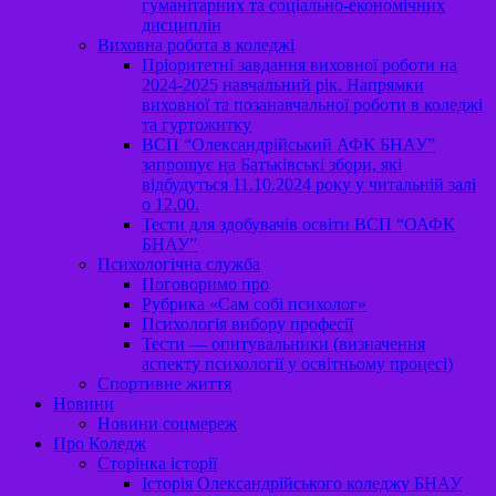
гуманітарних та соціально-економічних
дисциплін
Виховна робота в коледжі
Пріоритетні завдання виховної роботи на
2024-2025 навчальний рік. Напрямки
виховної та позанавчальної роботи в коледжі
та гуртожитку
ВСП “Олександрійський АФК БНАУ”
запрошує на Батьківські збори, які
відбудуться 11.10.2024 року у читальній залі
о 12.00.
Тести для здобувачів освіти ВСП “ОАФК
БНАУ”
Психологічна служба
Поговоримо про
Рубрика «Сам собі психолог»
Психологія вибору професії
Тести — опитувальники (визначення
аспекту психології у освітньому процесі)
Спортивне життя
Новини
Новини соцмереж
Про Коледж
Сторінка історії
Історія Олександрійського коледжу БНАУ