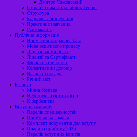
Дмитро Чижевський
Сторінка пам’яті загиблих Героїв
Структура
Кадрове забезпечення
Практичне навчання
Гуртожиток
Публічна інформація
Нормативно-правова база
Мова освітнього процесу
Ліцензований обсяг
Ліцензії та Сертифікати
Фінансова звітність
Колективний договір
Вакантні посади
Річний звіт
Безпека
Мінна безпека
Небезпека азартних ігор
Кібербезпека
Вступна кампанія
Перелік спеціальностей
Приймальна комісія
Комплект документів для вступу
Правила прийому 2026
Перелік вступних іспитів