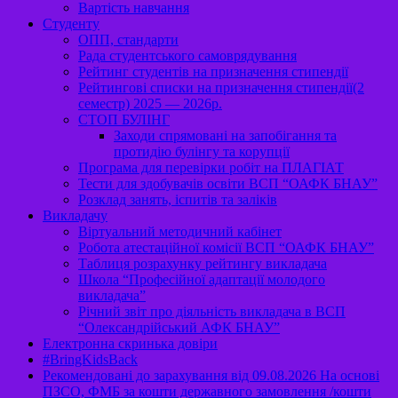
Вартість навчання
Студенту
ОПП, стандарти
Рада студентського самоврядування
Рейтинг студентів на призначення стипендії
Рейтингові списки на призначення стипендії(2
семестр) 2025 — 2026р.
СТОП БУЛІНГ
Заходи спрямовані на запобігання та
протидію булінгу та корупції
Програма для перевірки робіт на ПЛАГІАТ
Тести для здобувачів освіти ВСП “ОАФК БНАУ”
Розклад занять, іспитів та заліків
Викладачу
Віртуальний методичний кабінет
Робота атестаційної комісії ВСП “ОАФК БНАУ”
Таблиця розрахунку рейтингу викладача
Школа “Професійної адаптації молодого
викладача”
Річний звіт про діяльність викладача в ВСП
“Олександрійський АФК БНАУ”
Електронна скринька довіри
#BringKidsBack
Рекомендовані до зарахування від 09.08.2026 На основі
ПЗСО, ФМБ за кошти державного замовлення /кошти