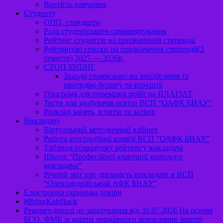
Вартість навчання
Студенту
ОПП, стандарти
Рада студентського самоврядування
Рейтинг студентів на призначення стипендії
Рейтингові списки на призначення стипендії(2
семестр) 2025 — 2026р.
СТОП БУЛІНГ
Заходи спрямовані на запобігання та
протидію булінгу та корупції
Програма для перевірки робіт на ПЛАГІАТ
Тести для здобувачів освіти ВСП “ОАФК БНАУ”
Розклад занять, іспитів та заліків
Викладачу
Віртуальний методичний кабінет
Робота атестаційної комісії ВСП “ОАФК БНАУ”
Таблиця розрахунку рейтингу викладача
Школа “Професійної адаптації молодого
викладача”
Річний звіт про діяльність викладача в ВСП
“Олександрійський АФК БНАУ”
Електронна скринька довіри
#BringKidsBack
Рекомендовані до зарахування від 30.07.2026 На основі
БСО, ФМБ за кошти державного замовлення /кошти