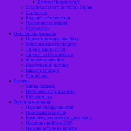
Дмитро Чижевський
Сторінка пам’яті загиблих Героїв
Структура
Кадрове забезпечення
Практичне навчання
Гуртожиток
Публічна інформація
Нормативно-правова база
Мова освітнього процесу
Ліцензований обсяг
Ліцензії та Сертифікати
Фінансова звітність
Колективний договір
Вакантні посади
Річний звіт
Безпека
Мінна безпека
Небезпека азартних ігор
Кібербезпека
Вступна кампанія
Перелік спеціальностей
Приймальна комісія
Комплект документів для вступу
Правила прийому 2026
Перелік вступних іспитів