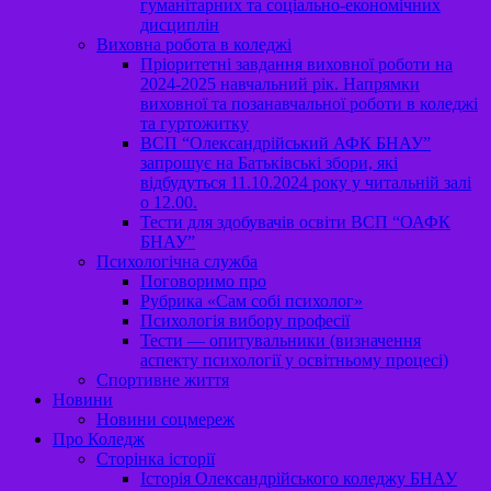
гуманітарних та соціально-економічних
дисциплін
Виховна робота в коледжі
Пріоритетні завдання виховної роботи на
2024-2025 навчальний рік. Напрямки
виховної та позанавчальної роботи в коледжі
та гуртожитку
ВСП “Олександрійський АФК БНАУ”
запрошує на Батьківські збори, які
відбудуться 11.10.2024 року у читальній залі
о 12.00.
Тести для здобувачів освіти ВСП “ОАФК
БНАУ”
Психологічна служба
Поговоримо про
Рубрика «Сам собі психолог»
Психологія вибору професії
Тести — опитувальники (визначення
аспекту психології у освітньому процесі)
Спортивне життя
Новини
Новини соцмереж
Про Коледж
Сторінка історії
Історія Олександрійського коледжу БНАУ