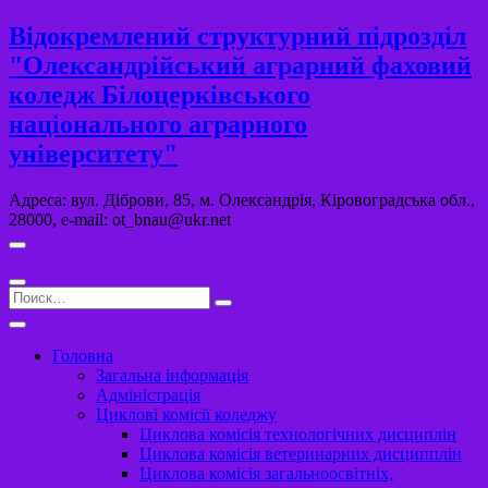
Перейти
Відокремлений структурний підрозділ
к
"Олександрійський аграрний фаховий
содержимому
коледж Білоцерківського
національного аграрного
університету"
Адреса: вул. Діброви, 85, м. Олександрія, Кіровоградська обл.,
28000, e-mail: ot_bnau@ukr.net
Поиск…
Головна
Загальна інформація
Адміністрація
Циклові комісії коледжу
Циклова комісія технологічних дисциплін
Циклова комісія ветеринарних дисципплін
Циклова комісія загальноосвітніх,