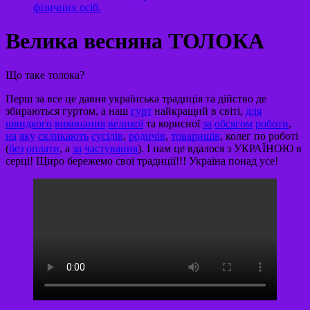
фізичних осіб.
Велика весняна ТОЛОКА
Що таке толока?
Перш за все це давня українська традиція та дійство де
збираються гуртом, а наш
гурт
найкращий в світі,
для
швидкого
виконання
великої
та корисної
за
обсягом
роботи
,
на
яку
скликають
сусідів
,
родичів
,
товаришів
, колег по роботі
(
без
оплати
, а
за
частування
). І нам це вдалося з УКРАЇНОЮ в
серці! Щиро бережемо свої традиції!!! Україна понад усе!