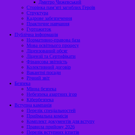
Дмитро Чижевський
Сторінка пам’яті загиблих Героїв
Структура
Кадрове забезпечення
Практичне навчання
Гуртожиток
Публічна інформація
Нормативно-правова база
Мова освітнього процесу
Ліцензований обсяг
Ліцензії та Сертифікати
Фінансова звітність
Колективний договір
Вакантні посади
Річний звіт
Безпека
Мінна безпека
Небезпека азартних ігор
Кібербезпека
Вступна кампанія
Перелік спеціальностей
Приймальна комісія
Комплект документів для вступу
Правила прийому 2026
Перелік вступних іспитів