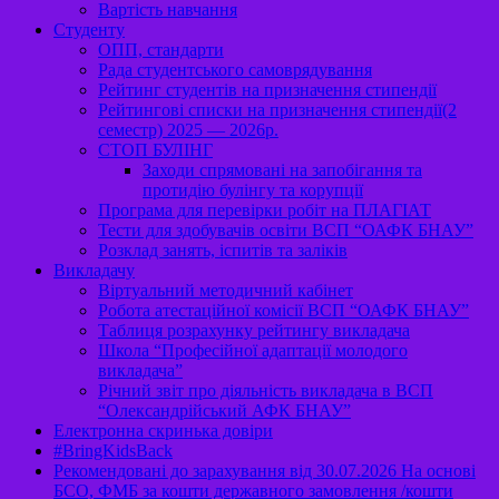
Вартість навчання
Студенту
ОПП, стандарти
Рада студентського самоврядування
Рейтинг студентів на призначення стипендії
Рейтингові списки на призначення стипендії(2
семестр) 2025 — 2026р.
СТОП БУЛІНГ
Заходи спрямовані на запобігання та
протидію булінгу та корупції
Програма для перевірки робіт на ПЛАГІАТ
Тести для здобувачів освіти ВСП “ОАФК БНАУ”
Розклад занять, іспитів та заліків
Викладачу
Віртуальний методичний кабінет
Робота атестаційної комісії ВСП “ОАФК БНАУ”
Таблиця розрахунку рейтингу викладача
Школа “Професійної адаптації молодого
викладача”
Річний звіт про діяльність викладача в ВСП
“Олександрійський АФК БНАУ”
Електронна скринька довіри
#BringKidsBack
Рекомендовані до зарахування від 30.07.2026 На основі
БСО, ФМБ за кошти державного замовлення /кошти