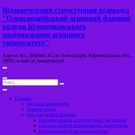
Перейти
Відокремлений структурний підрозділ
к
"Олександрійський аграрний фаховий
содержимому
коледж Білоцерківського
національного аграрного
університету"
Адреса: вул. Діброви, 85, м. Олександрія, Кіровоградська обл.,
28000, e-mail: ot_bnau@ukr.net
Поиск…
Головна
Загальна інформація
Адміністрація
Циклові комісії коледжу
Циклова комісія технологічних дисциплін
Циклова комісія ветеринарних дисципплін
Циклова комісія загальноосвітніх,