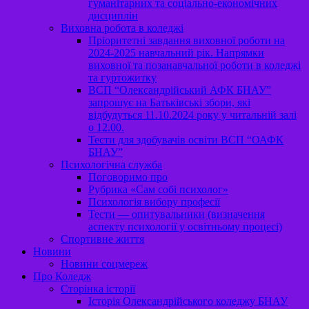
гуманітарних та соціально-економічних
дисциплін
Виховна робота в коледжі
Пріоритетні завдання виховної роботи на
2024-2025 навчальний рік. Напрямки
виховної та позанавчальної роботи в коледжі
та гуртожитку
ВСП “Олександрійський АФК БНАУ”
запрошує на Батьківські збори, які
відбудуться 11.10.2024 року у читальній залі
о 12.00.
Тести для здобувачів освіти ВСП “ОАФК
БНАУ”
Психологічна служба
Поговоримо про
Рубрика «Сам собі психолог»
Психологія вибору професії
Тести — опитувальники (визначення
аспекту психології у освітньому процесі)
Спортивне життя
Новини
Новини соцмереж
Про Коледж
Сторінка історії
Історія Олександрійського коледжу БНАУ