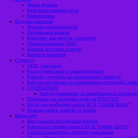
Мінна безпека
Небезпека азартних ігор
Кібербезпека
Вступна кампанія
Перелік спеціальностей
Приймальна комісія
Комплект документів для вступу
Правила прийому 2026
Перелік вступних іспитів
Вартість навчання
Студенту
ОПП, стандарти
Рада студентського самоврядування
Рейтинг студентів на призначення стипендії
Рейтингові списки на призначення стипендії(2 семе
СТОП БУЛІНГ
Заходи спрямовані на запобігання та протидію 
Програма для перевірки робіт на ПЛАГІАТ
Тести для здобувачів освіти ВСП “ОАФК БНАУ”
Розклад занять, іспитів та заліків
Викладачу
Віртуальний методичний кабінет
Робота атестаційної комісії ВСП “ОАФК БНАУ”
Таблиця розрахунку рейтингу викладача
Школа “Професійної адаптації молодого викладача”