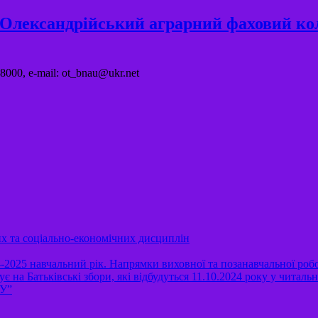
"Олександрійський аграрний фаховий ко
8000, e-mail: ot_bnau@ukr.net
их та соціально-економічних дисциплін
-2025 навчальний рік. Напрямки виховної та позанавчальної роб
Батьківські збори, які відбудуться 11.10.2024 року у читальній
АУ”