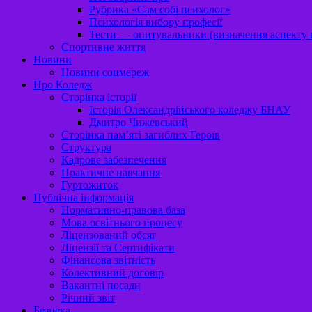
Рубрика «Сам собі психолог»
Психологія вибору професії
Тести — опитувальники (визначення аспекту п
Спортивне життя
Новини
Новини соцмереж
Про Коледж
Сторінка історії
Історія Олександрійського коледжу БНАУ
Дмитро Чижевський
Сторінка пам’яті загиблих Героїв
Структура
Кадрове забезпечення
Практичне навчання
Гуртожиток
Публічна інформація
Нормативно-правова база
Мова освітнього процесу
Ліцензований обсяг
Ліцензії та Сертифікати
Фінансова звітність
Колективний договір
Вакантні посади
Річний звіт
Безпека