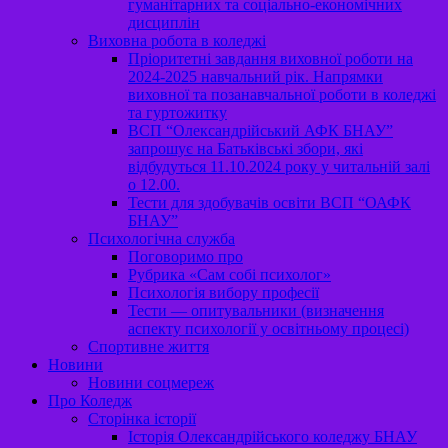
гуманітарних та соціально-економічних
дисциплін
Виховна робота в коледжі
Пріоритетні завдання виховної роботи на
2024-2025 навчальний рік. Напрямки
виховної та позанавчальної роботи в коледжі
та гуртожитку
ВСП “Олександрійський АФК БНАУ”
запрошує на Батьківські збори, які
відбудуться 11.10.2024 року у читальній залі
о 12.00.
Тести для здобувачів освіти ВСП “ОАФК
БНАУ”
Психологічна служба
Поговоримо про
Рубрика «Сам собі психолог»
Психологія вибору професії
Тести — опитувальники (визначення
аспекту психології у освітньому процесі)
Спортивне життя
Новини
Новини соцмереж
Про Коледж
Сторінка історії
Історія Олександрійського коледжу БНАУ