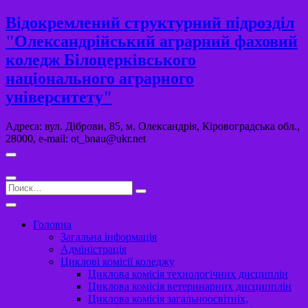
Перейти
Відокремлений структурний підрозділ
к
"Олександрійський аграрний фаховий
содержимому
коледж Білоцерківського
національного аграрного
університету"
Адреса: вул. Діброви, 85, м. Олександрія, Кіровоградська обл.,
28000, e-mail: ot_bnau@ukr.net
Поиск…
Головна
Загальна інформація
Адміністрація
Циклові комісії коледжу
Циклова комісія технологічних дисциплін
Циклова комісія ветеринарних дисципплін
Циклова комісія загальноосвітніх,