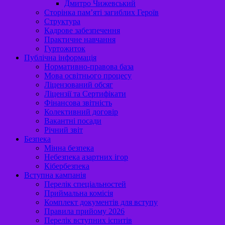
Дмитро Чижевський
Сторінка пам’яті загиблих Героїв
Структура
Кадрове забезпечення
Практичне навчання
Гуртожиток
Публічна інформація
Нормативно-правова база
Мова освітнього процесу
Ліцензований обсяг
Ліцензії та Сертифікати
Фінансова звітність
Колективний договір
Вакантні посади
Річний звіт
Безпека
Мінна безпека
Небезпека азартних ігор
Кібербезпека
Вступна кампанія
Перелік спеціальностей
Приймальна комісія
Комплект документів для вступу
Правила прийому 2026
Перелік вступних іспитів