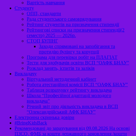
Вартість навчання
Студенту
ОПП, стандарти
Рада студентського самоврядування
Рейтинг студентів на призначення стипендії
Рейтингові списки на призначення стипендії(2
семестр) 2025 — 2026р.
СТОП БУЛІНГ
Заходи спрямовані на запобігання та
протидію булінгу та корупції
Програма для перевірки робіт на ПЛАГІАТ
Тести для здобувачів освіти ВСП “ОАФК БНАУ”
Розклад занять, іспитів та заліків
Викладачу
Віртуальний методичний кабінет
Робота атестаційної комісії ВСП “ОАФК БНАУ”
Таблиця розрахунку рейтингу викладача
Школа “Професійної адаптації молодого
викладача”
Річний звіт про діяльність викладача в ВСП
“Олександрійський АФК БНАУ”
Електронна скринька довіри
#BringKidsBack
Рекомендовані до зарахування від 09.08.2026 На основі
ПЗСО, ФМБ за кошти державного замовлення /кошти