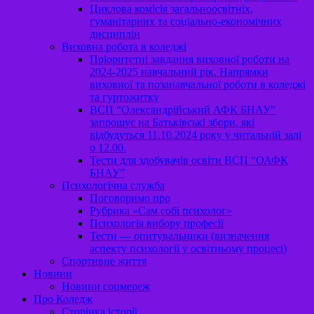
Циклова комісія загальноосвітніх,
гуманітарних та соціально-економічних
дисциплін
Виховна робота в коледжі
Пріоритетні завдання виховної роботи на
2024-2025 навчальний рік. Напрямки
виховної та позанавчальної роботи в коледжі
та гуртожитку
ВСП “Олександрійський АФК БНАУ”
запрошує на Батьківські збори, які
відбудуться 11.10.2024 року у читальній залі
о 12.00.
Тести для здобувачів освіти ВСП “ОАФК
БНАУ”
Психологічна служба
Поговоримо про
Рубрика «Сам собі психолог»
Психологія вибору професії
Тести — опитувальники (визначення
аспекту психології у освітньому процесі)
Спортивне життя
Новини
Новини соцмереж
Про Коледж
Сторінка історії