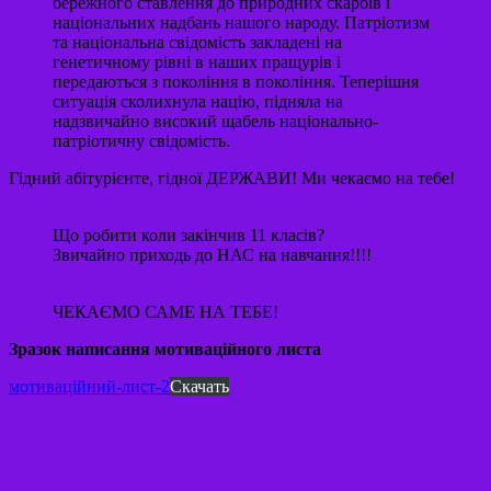
бережного ставлення до природних скарбів і
національних надбань нашого народу. Патріотизм
та національна свідомість закладені на
генетичному рівні в наших пращурів і
передаються з покоління в покоління. Теперішня
ситуація сколихнула націю, підняла на
надзвичайно високий щабель національно-
патріотичну свідомість.
Гідний абітурієнте, гідної ДЕРЖАВИ! Ми чекаємо на тебе!
Що робити коли закінчив 11 класів?
Звичайно приходь до НАС на навчання!!!!
ЧЕКАЄМО САМЕ НА ТЕБЕ!
Зразок написання мотиваційного листа
мотиваційний-лист-2
Скачать