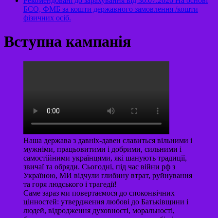
Рекомендовані до зарахування від 30.07.2026 На основі
БСО, ФМБ за кошти державного замовлення /кошти
фізичних осіб.
Вступна кампанія
Наша держава з давніх-давен славиться вільними і
мужніми, працьовитими і добрими, сильними і
самостійними українцями, які шанують традиції,
звичаї та обряди. Сьогодні, під час війни рф з
Україною, МИ відчули глибину втрат, руйнування
та горя людського і трагедії!
Саме зараз ми повертаємося до споконвічних
цінностей: утвердження любові до Батьківщини і
людей, відродження духовності, моральності,