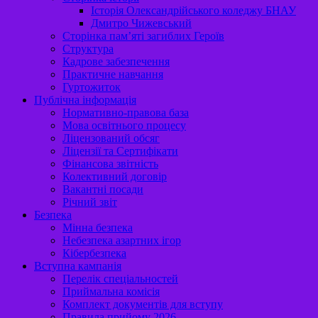
Історія Олександрійського коледжу БНАУ
Дмитро Чижевський
Сторінка пам’яті загиблих Героїв
Структура
Кадрове забезпечення
Практичне навчання
Гуртожиток
Публічна інформація
Нормативно-правова база
Мова освітнього процесу
Ліцензований обсяг
Ліцензії та Сертифікати
Фінансова звітність
Колективний договір
Вакантні посади
Річний звіт
Безпека
Мінна безпека
Небезпека азартних ігор
Кібербезпека
Вступна кампанія
Перелік спеціальностей
Приймальна комісія
Комплект документів для вступу
Правила прийому 2026