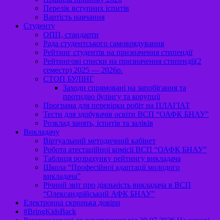
Перелік вступних іспитів
Вартість навчання
Студенту
ОПП, стандарти
Рада студентського самоврядування
Рейтинг студентів на призначення стипендії
Рейтингові списки на призначення стипендії(2
семестр) 2025 — 2026р.
СТОП БУЛІНГ
Заходи спрямовані на запобігання та
протидію булінгу та корупції
Програма для перевірки робіт на ПЛАГІАТ
Тести для здобувачів освіти ВСП “ОАФК БНАУ”
Розклад занять, іспитів та заліків
Викладачу
Віртуальний методичний кабінет
Робота атестаційної комісії ВСП “ОАФК БНАУ”
Таблиця розрахунку рейтингу викладача
Школа “Професійної адаптації молодого
викладача”
Річний звіт про діяльність викладача в ВСП
“Олександрійський АФК БНАУ”
Електронна скринька довіри
#BringKidsBack