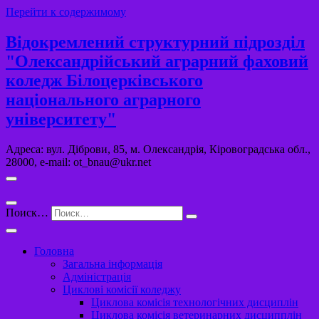
Перейти к содержимому
Відокремлений структурний підрозділ
"Олександрійський аграрний фаховий
коледж Білоцерківського
національного аграрного
університету"
Адреса: вул. Діброви, 85, м. Олександрія, Кіровоградська обл.,
28000, e-mail: ot_bnau@ukr.net
Поиск…
Головна
Загальна інформація
Адміністрація
Циклові комісії коледжу
Циклова комісія технологічних дисциплін
Циклова комісія ветеринарних дисципплін