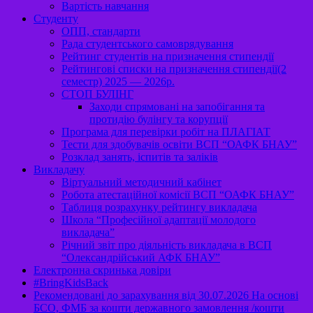
Вартість навчання
Студенту
ОПП, стандарти
Рада студентського самоврядування
Рейтинг студентів на призначення стипендії
Рейтингові списки на призначення стипендії(2
семестр) 2025 — 2026р.
СТОП БУЛІНГ
Заходи спрямовані на запобігання та
протидію булінгу та корупції
Програма для перевірки робіт на ПЛАГІАТ
Тести для здобувачів освіти ВСП “ОАФК БНАУ”
Розклад занять, іспитів та заліків
Викладачу
Віртуальний методичний кабінет
Робота атестаційної комісії ВСП “ОАФК БНАУ”
Таблиця розрахунку рейтингу викладача
Школа “Професійної адаптації молодого
викладача”
Річний звіт про діяльність викладача в ВСП
“Олександрійський АФК БНАУ”
Електронна скринька довіри
#BringKidsBack
Рекомендовані до зарахування від 30.07.2026 На основі
БСО, ФМБ за кошти державного замовлення /кошти