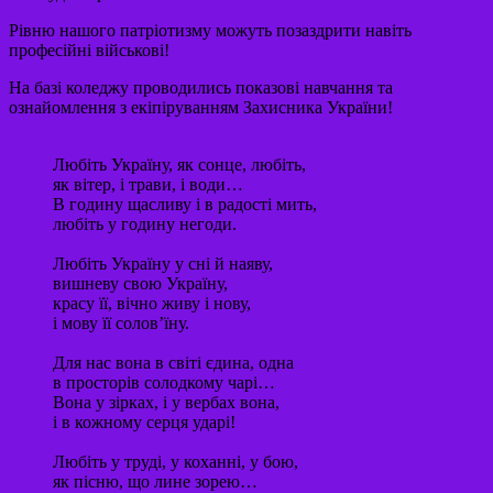
Рівню нашого патріотизму можуть позаздрити навіть
професійні військові!
На базі коледжу проводились показові навчання та
ознайомлення з екіпіруванням Захисника України!
Любіть Україну, як сонце, любіть,
як вітер, і трави, і води…
В годину щасливу і в радості мить,
любіть у годину негоди.
Любіть Україну у сні й наяву,
вишневу свою Україну,
красу її, вічно живу і нову,
і мову її солов’їну.
Для нас вона в світі єдина, одна
в просторів солодкому чарі…
Вона у зірках, і у вербах вона,
і в кожному серця ударі!
Любіть у труді, у коханні, у бою,
як пісню, що лине зорею…