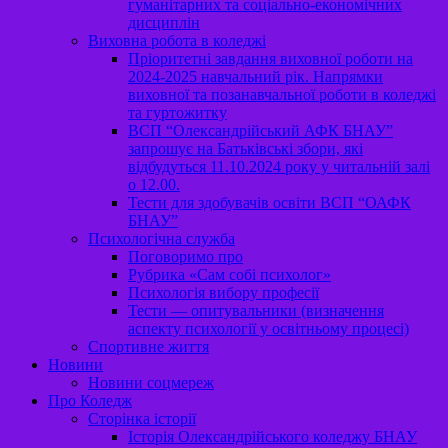
гуманітарних та соціально-економічних
дисциплін
Виховна робота в коледжі
Пріоритетні завдання виховної роботи на
2024-2025 навчальний рік. Напрямки
виховної та позанавчальної роботи в коледжі
та гуртожитку
ВСП “Олександрійський АФК БНАУ”
запрошує на Батьківські збори, які
відбудуться 11.10.2024 року у читальній залі
о 12.00.
Тести для здобувачів освіти ВСП “ОАФК
БНАУ”
Психологічна служба
Поговоримо про
Рубрика «Сам собі психолог»
Психологія вибору професії
Тести — опитувальники (визначення
аспекту психології у освітньому процесі)
Спортивне життя
Новини
Новини соцмереж
Про Коледж
Сторінка історії
Історія Олександрійського коледжу БНАУ