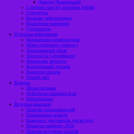
Дмитро Чижевський
Сторінка пам’яті загиблих Героїв
Структура
Кадрове забезпечення
Практичне навчання
Гуртожиток
Публічна інформація
Нормативно-правова база
Мова освітнього процесу
Ліцензований обсяг
Ліцензії та Сертифікати
Фінансова звітність
Колективний договір
Вакантні посади
Річний звіт
Безпека
Мінна безпека
Небезпека азартних ігор
Кібербезпека
Вступна кампанія
Перелік спеціальностей
Приймальна комісія
Комплект документів для вступу
Правила прийому 2026
Перелік вступних іспитів