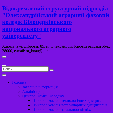
Перейти
Відокремлений структурний підрозділ
к
"Олександрійський аграрний фаховий
содержимому
коледж Білоцерківського
національного аграрного
університету"
Адреса: вул. Діброви, 85, м. Олександрія, Кіровоградська обл.,
28000, e-mail: ot_bnau@ukr.net
Поиск…
Головна
Загальна інформація
Адміністрація
Циклові комісії коледжу
Циклова комісія технологічних дисциплін
Циклова комісія ветеринарних дисципплін
Циклова комісія загальноосвітніх,